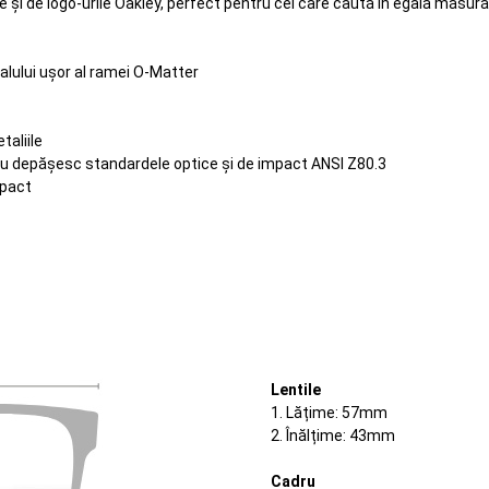
 și de logo-urile Oakley, perfect pentru cei care caută în egală măsură
ialului ușor al ramei O-Matter
taliile
sau depășesc standardele optice și de impact ANSI Z80.3
mpact
Lentile
1. Lățime: 57mm
2. Înălțime: 43mm
Cadru