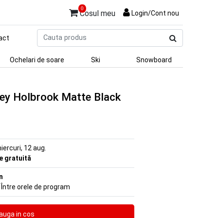
0
Cosul meu
Login/Cont nou
Cauta
act
produs
Ochelari de soare
Ski
Snowboard
ley Holbrook Matte Black
iercuri, 12 aug.
re gratuită
n
 Între orele de program