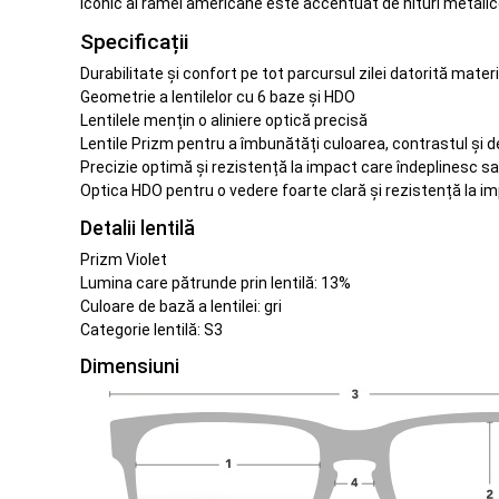
iconic al ramei americane este accentuat de nituri metalice
Specificații
Durabilitate și confort pe tot parcursul zilei datorită mater
Geometrie a lentilelor cu 6 baze și HDO
Lentilele mențin o aliniere optică precisă
Lentile Prizm pentru a îmbunătăți culoarea, contrastul și de
Precizie optimă și rezistență la impact care îndeplinesc 
Optica HDO pentru o vedere foarte clară și rezistență la i
Detalii lentilă
Prizm Violet
Lumina care pătrunde prin lentilă: 13%
Culoare de bază a lentilei: gri
Categorie lentilă: S3
Dimensiuni