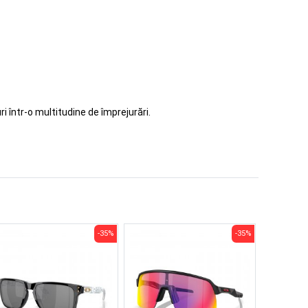
i într-o multitudine de împrejurări.
-35%
-35%