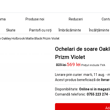
ama
Produse noi
Reduceri
Cont
Skate
Pantofi cu roți
Îmbrăcăminte
Încălțăminte
e Oakley Holbrook Matte Black Prizm Violet
Ochelari de soare Oak
Prizm Violet
569 lei
809 lei
Prețul include TVA
Livrare prin curier:
marti, 11 aug. - m
Acest produs beneficiază de
livra
Disponibilitate:
Online si in magazi
Comandă telefonic:
0755 223 274
-