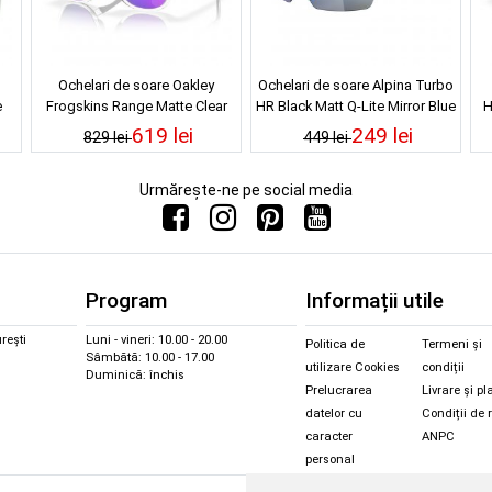
Ochelari de soare Oakley
Ochelari de soare Alpina Turbo
e
Frogskins Range Matte Clear
HR Black Matt Q-Lite Mirror Blue
H
Prizm Violet
619 lei
249 lei
829 lei
449 lei
Urmărește-ne pe social media
Program
Informații utile
rești
Luni - vineri: 10.00 - 20.00
Politica de
Termeni și
Sâmbătă: 10.00 - 17.00
utilizare Cookies
condiții
Duminică: închis
Prelucrarea
Livrare și pl
datelor cu
Condiții de 
caracter
ANPC
personal