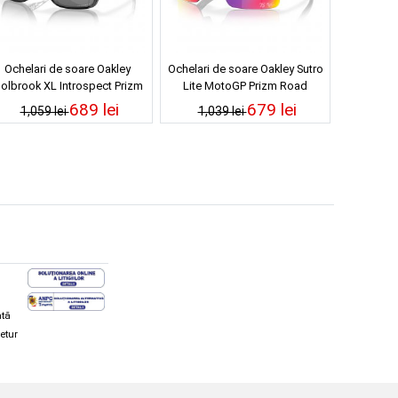
Ochelari de soare Oakley
Ochelari de soare Oakley Sutro
olbrook XL Introspect Prizm
Lite MotoGP Prizm Road
Black Polarized
689 lei
679 lei
1,059 lei
1,039 lei
ată
retur