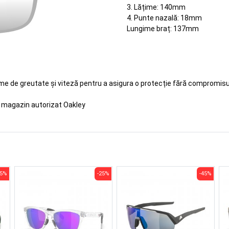
3. Lățime: 140mm
4. Punte nazală: 18mm
Lungime braț: 137mm
eme de greutate și viteză pentru a asigura o protecție fără compromisur
e magazin autorizat Oakley
35%
-25%
-45%