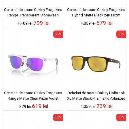
Ochelari de soare Oakley Frogskins
Ochelari de soare Oakley Frogskins
Range Transparent Stonewash
Hybrid Matte Black 24K Prizm
Prizm Deep Water Polarized
Polarized
799 lei
579 lei
1,109 lei
1,059 lei
-25%
-30%
Ochelari de soare Oakley Frogskins
Ochelari de soare Oakley Holbrook
Range Matte Clear Prizm Violet
XL Matte Black Prizm 24K Polarized
619 lei
739 lei
829 lei
1,059 lei
-35%
-35%