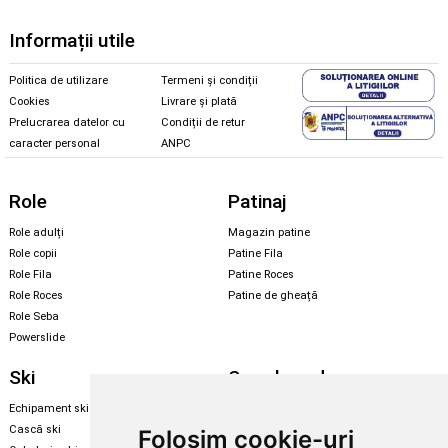
Informații utile
Politica de utilizare
Termeni și condiții
Cookies
Livrare și plată
Prelucrarea datelor cu
Condiții de retur
caracter personal
ANPC
Role
Patinaj
Role adulți
Magazin patine
Role copii
Patine Fila
Role Fila
Patine Roces
Role Roces
Patine de gheață
Role Seba
Powerslide
Ski
Snowboard
Echipament ski
Magazin snowboard
Cască ski
Echipament snowboard
Folosim cookie-uri