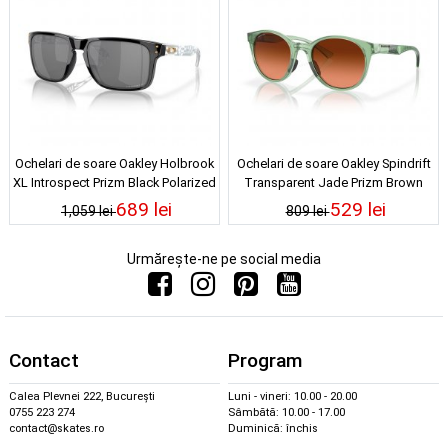
Ochelari de soare Oakley Holbrook
Ochelari de soare Oakley Spindrift
XL Introspect Prizm Black Polarized
Transparent Jade Prizm Brown
Gradient
689 lei
529 lei
1,059 lei
809 lei
Urmărește-ne pe social media
Contact
Program
Calea Plevnei 222, București
Luni - vineri: 10.00 - 20.00
0755 223 274
Sâmbătă: 10.00 - 17.00
contact@skates.ro
Duminică: închis