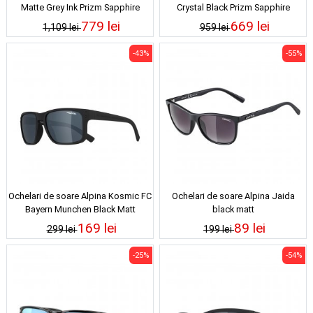
Matte Grey Ink Prizm Sapphire
Crystal Black Prizm Sapphire
Polarized
Polarized
779 lei
669 lei
1,109 lei
959 lei
-43%
-55%
Ochelari de soare Alpina Kosmic FC
Ochelari de soare Alpina Jaida
Bayern Munchen Black Matt
black matt
169 lei
89 lei
299 lei
199 lei
-25%
-54%