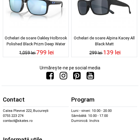
Ochelari de soare Oakley Holbrook
Ochelari de soare Alpina Kacey All
Polished Black Prizm Deep Water
Black Matt
Polarized
799 lei
139 lei
1,059 lei
299 lei
Urmărește-ne pe social media
Contact
Program
Calea Plevnei 222, București
Luni - vineri: 10.00 - 20.00
0755 223 274
Sâmbătă: 10.00 - 17.00
contact@skates.ro
Duminică: închis
Informații utile