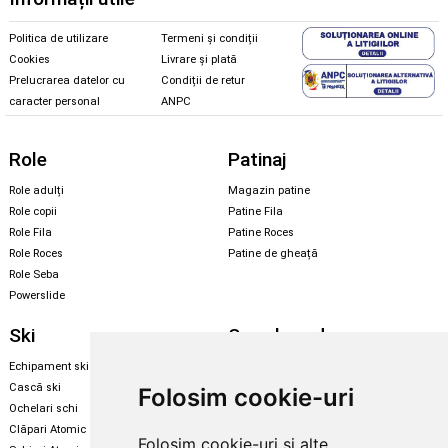
Politica de utilizare
Termeni și condiții
Cookies
Livrare și plată
Prelucrarea datelor cu
Condiții de retur
caracter personal
ANPC
Role
Patinaj
Role adulți
Magazin patine
Role copii
Patine Fila
Role Fila
Patine Roces
Role Roces
Patine de gheață
Role Seba
Powerslide
Ski
Snowboard
Echipament ski
Magazin snowboard
Cască ski
Echipament snowboard
Folosim cookie-uri
Ochelari schi
Legături Rome SDS
Clăpari Atomic
Folosim cookie-uri și alte