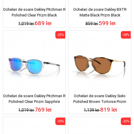
Ochelari de soare Oakley Pitchman R
Ochelari de soare Oakley BXTR
Polished Clear Prizm Black
Matte Black Prizm Black
689 lei
599 lei
1,019 lei
859 lei
-25%
-28%
Ochelari de soare Oakley Pitchman R
Ochelari de soare Oakley Sielo
Polished Clear Prizm Sapphire
Polished Brown Tortoise Prizm
Bronze Polarized
769 lei
819 lei
1,019 lei
1,139 lei
-35%
-25%