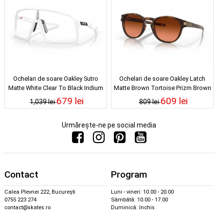
Ochelari de soare Oakley Sutro
Ochelari de soare Oakley Latch
Matte White Clear To Black Iridium
Matte Brown Tortoise Prizm Brown
Photochromic
Gradient
679 lei
609 lei
1,039 lei
809 lei
Urmărește-ne pe social media
Contact
Program
Calea Plevnei 222, București
Luni - vineri: 10.00 - 20.00
0755 223 274
Sâmbătă: 10.00 - 17.00
contact@skates.ro
Duminică: închis