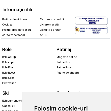
Informații utile
Politica de utilizare
Termeni și condiții
Cookies
Livrare și plată
Prelucrarea datelor cu
Condiții de retur
caracter personal
ANPC
Role
Patinaj
Role adulți
Magazin patine
Role copii
Patine Fila
Role Fila
Patine Roces
Role Roces
Patine de gheață
Role Seba
Powerslide
Ski
Snowboard
Echipament ski
Magazin snowboard
Cască ski
Echipament snowboard
Folosim cookie-uri