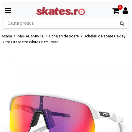
0
C
p
Acasa
IMBRACAMINTE
Ochelari de soare
Ochelari de soare Oakley
Sutro Lite Matte White Prizm Road