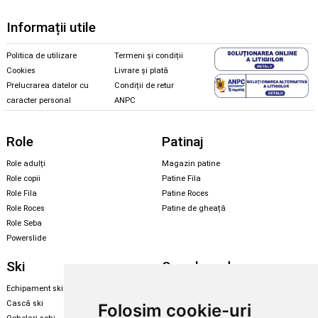
Informații utile
Politica de utilizare
Termeni și condiții
Cookies
Livrare și plată
Prelucrarea datelor cu
Condiții de retur
caracter personal
ANPC
Role
Patinaj
Role adulți
Magazin patine
Role copii
Patine Fila
Role Fila
Patine Roces
Role Roces
Patine de gheață
Role Seba
Powerslide
Ski
Snowboard
Echipament ski
Magazin snowboard
Cască ski
Echipament snowboard
Folosim cookie-uri