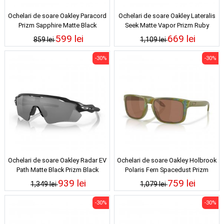
Ochelari de soare Oakley Paracord
Ochelari de soare Oakley Lateralis
Prizm Sapphire Matte Black
Seek Matte Vapor Prizm Ruby
Polarized
599 lei
669 lei
859 lei
1,109 lei
-30%
-30%
Ochelari de soare Oakley Radar EV
Ochelari de soare Oakley Holbrook
Path Matte Black Prizm Black
Polaris Fern Spacedust Prizm
Polarized
Tungsten Polarized
939 lei
759 lei
1,349 lei
1,079 lei
-30%
-30%