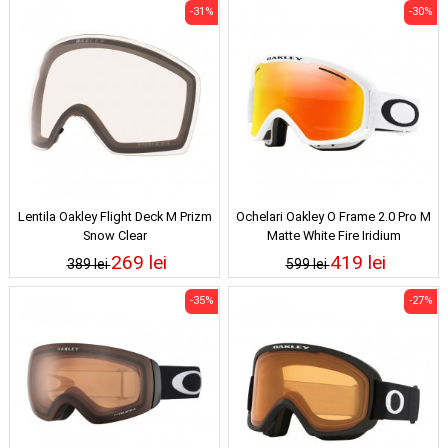
-31%
-30%
Lentila Oakley Flight Deck M Prizm
Ochelari Oakley O Frame 2.0 Pro M
Snow Clear
Matte White Fire Iridium
269 lei
419 lei
389 lei
599 lei
-35%
-27%