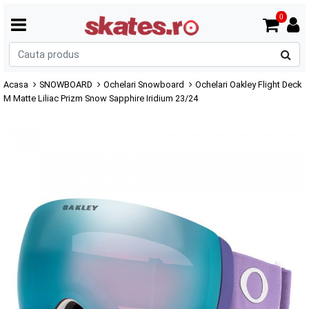
0
C
p
Acasa
SNOWBOARD
Ochelari Snowboard
Ochelari Oakley Flight Deck
M Matte Liliac Prizm Snow Sapphire Iridium 23/24