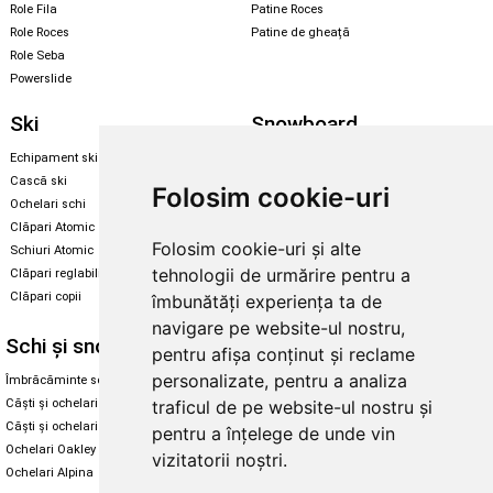
Role Fila
Patine Roces
Role Roces
Patine de gheață
Role Seba
Powerslide
Ski
Snowboard
Echipament ski
Magazin snowboard
Cască ski
Echipament snowboard
Folosim cookie-uri
Ochelari schi
Legături Rome SDS
Clăpari Atomic
Skate & longboard
Folosim cookie-uri și alte
Schiuri Atomic
tehnologii de urmărire pentru a
Clăpari reglabili
Santa Cruz
Clăpari copii
îmbunătăți experiența ta de
Enuff Skateboards
navigare pe website-ul nostru,
Schi și snowboard
Diverse
pentru afișa conținut și reclame
personalizate, pentru a analiza
Îmbrăcăminte schi și snowboard
Cum aleg rolele
Căști și ochelari de iarnă
Cum aleg ochelarii
traficul de pe website-ul nostru și
Căști și ochelari Alpina
Ochelari de soare Oakley
pentru a înțelege de unde vin
Ochelari Oakley
Ochelari de soare Alpina
vizitatorii noștri.
Ochelari Alpina
Intretinere manusi