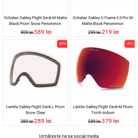
Ochelari Oakley Flight Deck M Matte
Ochelari Oakley O Frame 2.0 Pro M
Black Prizm Snow Persimmon
Matte Black Persimmon
589 lei
219 lei
909 lei
299 lei
-26%
-36%
Lentila Oakley Flight Deck L Prizm
Lentila Oakley Flight Deck M Prizm
Snow Clear
Torch Iridium
289 lei
379 lei
389 lei
589 lei
Urmărește-ne pe social media