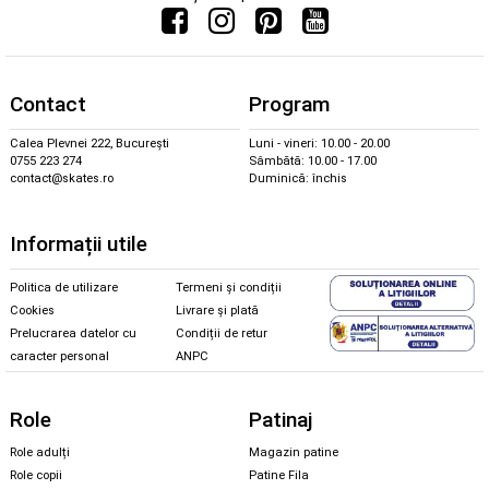
Contact
Program
Calea Plevnei 222, București
Luni - vineri: 10.00 - 20.00
0755 223 274
Sâmbătă: 10.00 - 17.00
contact@skates.ro
Duminică: închis
Informații utile
Politica de utilizare
Termeni și condiții
Cookies
Livrare și plată
Prelucrarea datelor cu
Condiții de retur
caracter personal
ANPC
Role
Patinaj
Role adulți
Magazin patine
Role copii
Patine Fila