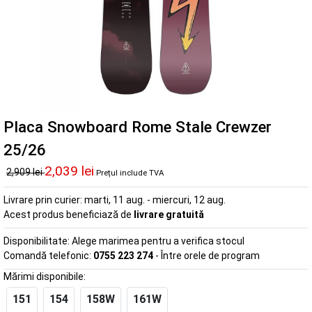
Placa Snowboard Rome Stale Crewzer
25/26
2,039 lei
2,909 lei
Prețul include TVA
Livrare prin curier:
marti, 11 aug. - miercuri, 12 aug.
Acest produs beneficiază de
livrare gratuită
Disponibilitate:
Alege marimea pentru a verifica stocul
Comandă telefonic:
0755 223 274
- Între orele de program
Mărimi disponibile:
151
154
158W
161W