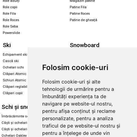
Role adulți
Magazin patine
Role copii
Patine Fila
Role Fila
Patine Roces
Role Roces
Patine de gheață
Role Seba
Powerslide
Ski
Snowboard
Echipament ski
Magazin snowboard
Cască ski
Echipament snowboard
Folosim cookie-uri
Ochelari schi
Legături Rome SDS
Clăpari Atomic
Skate & longboard
Schiuri Atomic
Folosim cookie-uri și alte
Clăpari reglabili
tehnologii de urmărire pentru a
Santa Cruz
Clăpari copii
îmbunătăți experiența ta de
Enuff Skateboards
navigare pe website-ul nostru,
Schi și snowboard
Diverse
pentru afișa conținut și reclame
Îmbrăcăminte schi și snowboard
Cum aleg rolele
personalizate, pentru a analiza
Căști și ochelari de iarnă
Cum aleg ochelarii
traficul de pe website-ul nostru și
Căști și ochelari Alpina
Ochelari de soare Oakley
pentru a înțelege de unde vin
Ochelari Oakley
Ochelari de soare Alpina