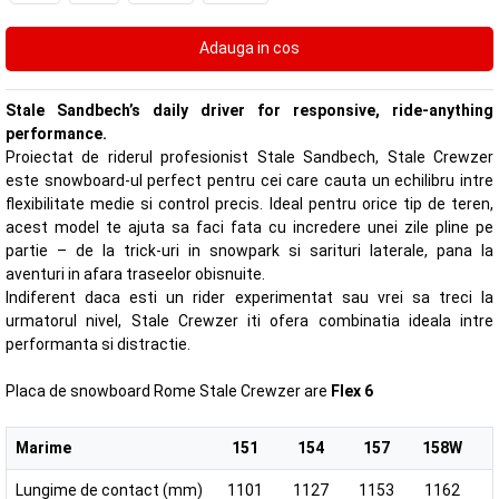
Stale Sandbech’s daily driver for responsive, ride-anything
performance.
Proiectat de riderul profesionist Stale Sandbech, Stale Crewzer
este snowboard-ul perfect pentru cei care cauta un echilibru intre
flexibilitate medie si control precis. Ideal pentru orice tip de teren,
acest model te ajuta sa faci fata cu incredere unei zile pline pe
partie – de la trick-uri in snowpark si sarituri laterale, pana la
aventuri in afara traseelor obisnuite.
Indiferent daca esti un rider experimentat sau vrei sa treci la
urmatorul nivel, Stale Crewzer iti ofera combinatia ideala intre
performanta si distractie.
Placa de snowboard Rome Stale Crewzer are
Flex 6
Marime
151
154
157
158W
Lungime de contact (mm)
1101
1127
1153
1162