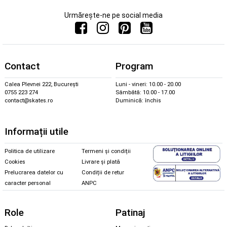
Urmărește-ne pe social media
Contact
Program
Calea Plevnei 222, București
Luni - vineri: 10.00 - 20.00
0755 223 274
Sâmbătă: 10.00 - 17.00
contact@skates.ro
Duminică: închis
Informații utile
Politica de utilizare
Termeni și condiții
Cookies
Livrare și plată
Prelucrarea datelor cu
Condiții de retur
caracter personal
ANPC
Role
Patinaj