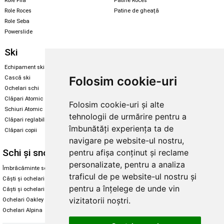
Role Fila
Patine Roces
Role Roces
Patine de gheață
Role Seba
Powerslide
Ski
Snowboard
Echipament ski
Magazin snowboard
Folosim cookie-uri
Cască ski
Echipament snowboard
Ochelari schi
Legături Rome SDS
Clăpari Atomic
Folosim cookie-uri și alte
Skate & longboard
Schiuri Atomic
tehnologii de urmărire pentru a
Clăpari reglabili
Santa Cruz
îmbunătăți experiența ta de
Clăpari copii
Enuff Skateboards
navigare pe website-ul nostru,
Schi și snowboard
Diverse
pentru afișa conținut și reclame
personalizate, pentru a analiza
Îmbrăcăminte schi și snowboard
Cum aleg rolele
traficul de pe website-ul nostru și
Căști și ochelari de iarnă
Cum aleg ochelarii
pentru a înțelege de unde vin
Căști și ochelari Alpina
Ochelari de soare Oakley
vizitatorii noștri.
Ochelari Oakley
Ochelari de soare Alpina
Ochelari Alpina
Intretinere manusi