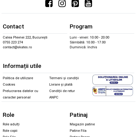
Contact
Program
Calea Plevnei 222, București
Luni - vineri: 10.00 - 20.00
0755 223 274
Sâmbătă: 10.00 - 17.00
contact@skates.ro
Duminică: închis
Informații utile
Politica de utilizare
Termeni și condiții
Cookies
Livrare și plată
Prelucrarea datelor cu
Condiții de retur
caracter personal
ANPC
Role
Patinaj
Role adulți
Magazin patine
Role copii
Patine Fila