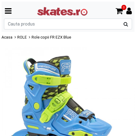
0
C
p
Acasa
ROLE
Role copii FR EZX Blue