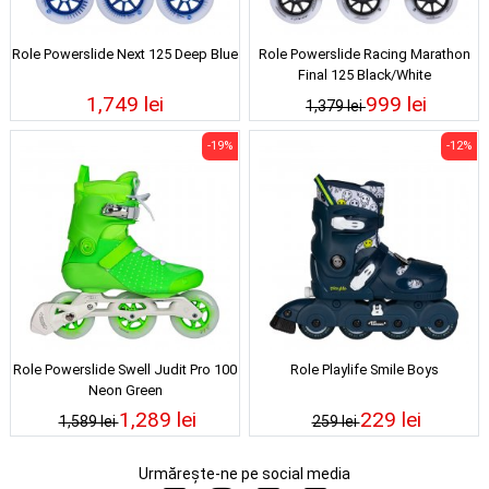
Role Powerslide Next 125 Deep Blue
Role Powerslide Racing Marathon
Final 125 Black/White
1,749 lei
999 lei
1,379 lei
-19%
-12%
Role Powerslide Swell Judit Pro 100
Role Playlife Smile Boys
Neon Green
1,289 lei
229 lei
1,589 lei
259 lei
Urmărește-ne pe social media