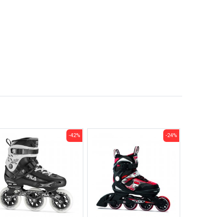
-42%
-24%