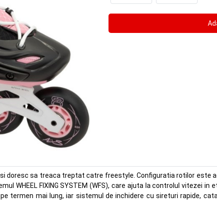
i doresc sa treaca treptat catre freestyle. Configuratia rotilor este a
emul WHEEL FIXING SYSTEM (WFS), care ajuta la controlul vitezei in e
a pe termen mai lung, iar sistemul de inchidere cu sireturi rapide, c