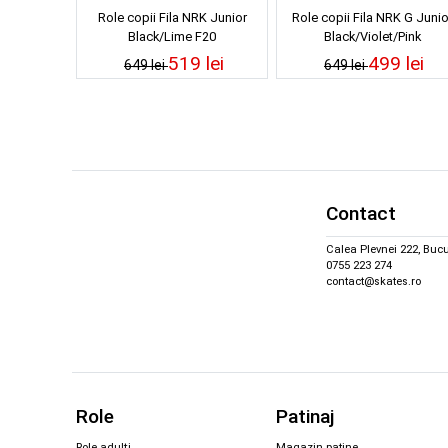
Role copii Fila NRK Junior
Role copii Fila NRK G Junio
Black/Lime F20
Black/Violet/Pink
519 lei
499 lei
649 lei
649 lei
Contact
Calea Plevnei 222, Bucu
0755 223 274
contact@skates.ro
Role
Patinaj
Role adulți
Magazin patine