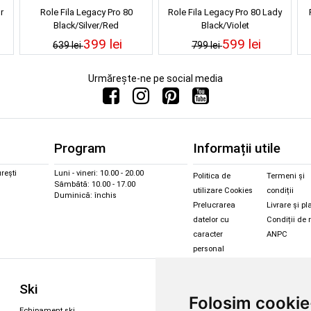
r
Role Fila Legacy Pro 80
Role Fila Legacy Pro 80 Lady
Black/Silver/Red
Black/Violet
399 lei
599 lei
639 lei
799 lei
Urmărește-ne pe social media
Program
Informații utile
rești
Luni - vineri: 10.00 - 20.00
Politica de
Termeni și
Sâmbătă: 10.00 - 17.00
utilizare Cookies
condiții
Duminică: închis
Prelucrarea
Livrare și pl
datelor cu
Condiții de 
caracter
ANPC
personal
Sc
Ski
Snowboard
Folosim cookie
Îmbr
Echipament ski
Magazin snowboard