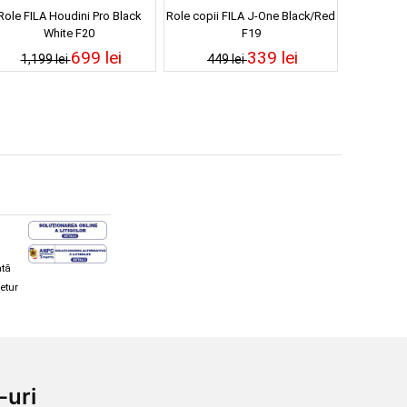
Role FILA Houdini Pro Black
Role copii FILA J-One Black/Red
White F20
F19
699 lei
339 lei
1,199 lei
449 lei
ată
retur
hi și snowboard
Diverse
-uri
ăcăminte schi și snowboard
Cum aleg rolele