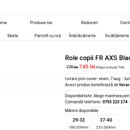
ama
Produse noi
Reduceri
Cont
Skate
Pantofi cu roți
Îmbrăcăminte
Încălțăminte
Role copii FR AXS Bla
749 lei
779 lei
Prețul include TVA
Livrare prin curier:
vineri, 7 aug. - lu
Acest produs beneficiază de
livra
Disponibilitate:
Alege marimea pentr
Comandă telefonic:
0755 223 274
-
Mărimi disponibile:
29-32
37-40
180-205mm
235-260mm