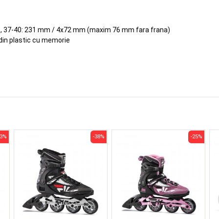
 37-40: 231 mm / 4x72 mm (maxim 76 mm fara frana)
 din plastic cu memorie
23%
-38%
-25%