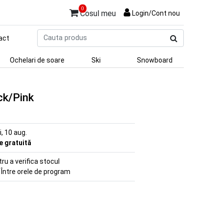
0
Cosul meu
Login/Cont nou
Cauta
act
produs
Ochelari de soare
Ski
Snowboard
ck/Pink
ni, 10 aug.
re gratuită
u a verifica stocul
 Între orele de program