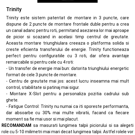
Trinity
Trinity este sistem patentat de montare in 3 puncte, care
dispune de 2 puncte de montare frontale duble pentru a crea
un canal adanc pentru roti, permitand asezarea lor mai aproape
de picior si scazand in acelasi timp centrul de greutate.
Aceasta montare triunghiulara creeaza o platforma solida si
creste eficienta transferului de energie. Trinity functioneaza
perfect pentru configuratiile cu 3 roti, dar ofera avantaje
remarcabile si pentru cele cu 4 roti:
- Un transfer de energie mai bun: datorita triunghiului energetic
format de cele 3 puncte de montare.
- Centru de greutate mai jos: acest lucru inseamna mai mult
control, stabilitate si patinaj mai sigur.
- Montare X-Slot pentru a personaliza pozitia cadrului sub
ghete.
- Fatigue Control: Trinity nu numai ca iti sporeste performanta,
dar absoarbe cu 30% mai multe vibratii, facand ca fiecare
moment sa fie mai usor si mai placut.
RECOMANDAM
sa masurati lungimea talpii piciorului si sa alegeti
role cu 5-10 milimetri mai mari decat lungimea talpii. Astfel rolele vor