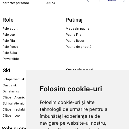
caracter personal
ANPC
Role
Patinaj
Role adulți
Magazin patine
Role copii
Patine Fila
Role Fila
Patine Roces
Role Roces
Patine de gheață
Role Seba
Powerslide
Ski
Snowboard
Echipament ski
Magazin snowboard
Cască ski
Echipament snowboard
Folosim cookie-uri
Ochelari schi
Legături Rome SDS
Clăpari Atomic
Folosim cookie-uri și alte
Skate & longboard
Schiuri Atomic
tehnologii de urmărire pentru a
Clăpari reglabili
Santa Cruz
îmbunătăți experiența ta de
Clăpari copii
Enuff Skateboards
navigare pe website-ul nostru,
Schi și snowboard
Diverse