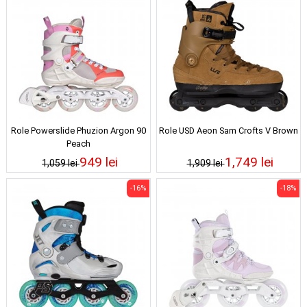
Role Powerslide Phuzion Argon 90
Role USD Aeon Sam Crofts V Brown
Peach
949 lei
1,749 lei
1,059 lei
1,909 lei
-16%
-18%