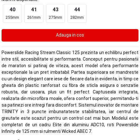
40
41
43
44
255mm
261mm
275mm
282mm
Powerslide Racing Stream Classic 125 prezinta un echilibru perfect
intre stil, accesibilitate si performanta. Conceput pentru pasionatii
de maraton si patinaj de viteza, acest model ofera performante
exceptionale la un pret imbatabil. Partea superioara se mandreste
cu un design elegant care iese de fiecare data in evidenta, in timp ce
gheata din plastic ranforsat cu fibra de sticla asigura o senzatie
robusta, dar usoara, plus un fit perfect. Captuseala integrata,
realizata din microfibra moale, ofera confort superior, permitandu-ti
sa patinezi ore intregi fara disconfort. Sistemul inovator de montare
TRINITY in 3 puncte imbunatateste stabilitatea, iar centrul de
greutate este scazut pentru un control cat mai bun. Modelul este
completat de un cadru Elite din aluminiu ADC10, roti Powerslide
Infinity de 125 mm si rulmenti Wicked ABEC 7.