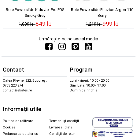
Role Powerslide Kids Jet Pro PDS
Role Powerslide Phuzion Argon 110
Smoky Grey
Berry
849 lei
999 lei
1,009 lei
1,219 lei
Urmărește-ne pe social media
Contact
Program
Calea Plevnei 222, București
Luni - vineri: 10.00 - 20.00
0755 223 274
Sâmbătă: 10.00 - 17.00
contact@skates.ro
Duminică: închis
Informații utile
Politica de utilizare
Termeni și condiții
Cookies
Livrare și plată
Prelucrarea datelor cu
Condiții de retur