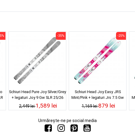
35%
-35%
-25%
ro
Schiuri Head Pure Joy Silver/Grey
Schiuri Head Joy Easy JRS
LR
+ legaturi Joy 9 Gw SLR 25/26
Mint/Pink + legaturi Jrs 7.5 Gw
M
Ca 25/26
1,589 lei
879 lei
2,449 lei
1,169 lei
Urmărește-ne pe social media