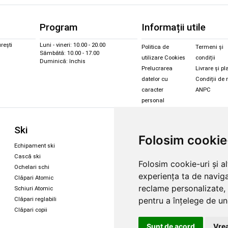
Program
Informații utile
rești
Luni - vineri: 10.00 - 20.00
Politica de
Termeni și
Sâmbătă: 10.00 - 17.00
utilizare Cookies
condiții
Duminică: închis
Prelucrarea
Livrare și pl
datelor cu
Condiții de 
caracter
ANPC
personal
Sc
Ski
Snowboard
Folosim cookie
Îmbr
Echipament ski
Magazin snowboard
Cășt
Cască ski
Echipament snowboard
Folosim cookie-uri și a
Cășt
Ochelari schi
Legături Rome SDS
experiența ta de naviga
Oche
Clăpari Atomic
Skate & longboard
Oche
reclame personalizate, 
Schiuri Atomic
pentru a înțelege de und
Clăpari reglabili
Santa Cruz
Clăpari copii
Enuff Skateboards
Sunt de acord
Vrea