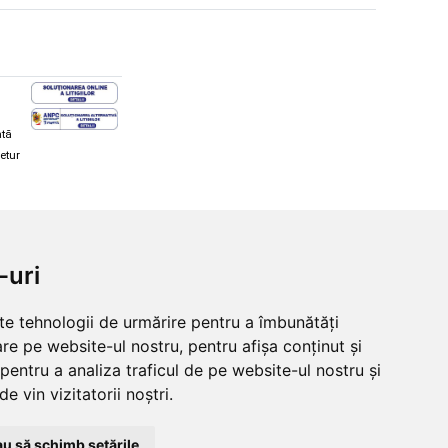
ată
retur
hi și snowboard
Diverse
-uri
ăcăminte schi și snowboard
Cum aleg rolele
i și ochelari de iarnă
Cum aleg ochelarii
lte tehnologii de urmărire pentru a îmbunătăți
i și ochelari Alpina
Ochelari de soare Oakley
re pe website-ul nostru, pentru afișa conținut și
lari Oakley
Ochelari de soare Alpina
lari Alpina
Intretinere manusi
pentru a analiza traficul de pe website-ul nostru și
e vin vizitatorii noștri.
u să schimb setările