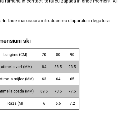
i sa ramana in contact total cu zapada in orice moment. All
p-In face mai usoara introducerea claparului in legatura.
mensiuni ski
Lungime (CM)
70
80
90
Latime la varf (MM)
84
88.5
93.5
atime la mijloc (MM)
63
64
65
atime la coada (MM)
69.5
73.5
77.5
Raza (M)
6
6.6
7.2