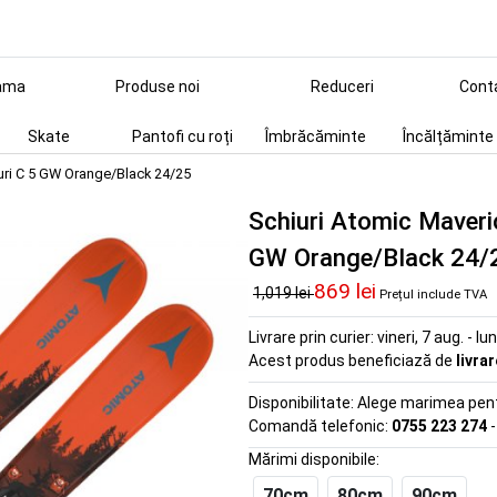
ama
Produse noi
Reduceri
Cont
Skate
Pantofi cu roți
Îmbrăcăminte
Încălțăminte
turi C 5 GW Orange/Black 24/25
Schiuri Atomic Maveri
GW Orange/Black 24/
869 lei
1,019 lei
Prețul include TVA
Livrare prin curier:
vineri, 7 aug. - lu
Acest produs beneficiază de
livra
Disponibilitate:
Alege marimea pentr
Comandă telefonic:
0755 223 274
-
Mărimi disponibile:
70cm
80cm
90cm