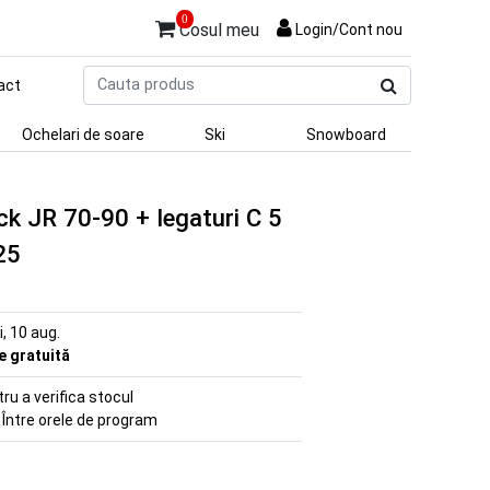
0
Cosul meu
Login/Cont nou
Cauta
act
produs
Ochelari de soare
Ski
Snowboard
ck JR 70-90 + legaturi C 5
25
ni, 10 aug.
re gratuită
u a verifica stocul
 Între orele de program