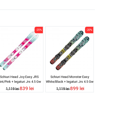
-25%
-20%
Schiuri Head Joy Easy JRS
Schiuri Head Monster Easy
int/Pink + legaturi Jrs 4.5 Gw
White/Black + legaturi Jrs 4.5 Gw
Ca 25/26
Ca 25/26
839 lei
899 lei
1,119 lei
1,119 lei