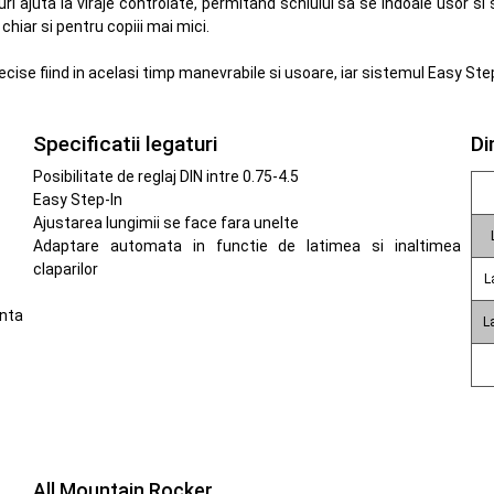
ri ajuta la viraje controlate, permitand schiului sa se indoaie usor s
iar si pentru copiii mai mici.
cise fiind in acelasi timp manevrabile si usoare, iar sistemul Easy Ste
Specificatii legaturi
Di
Posibilitate de reglaj DIN intre 0.75-4.5
Easy Step-In
Ajustarea lungimii se face fara unelte
Adaptare automata in functie de latimea si inaltimea
claparilor
L
enta
L
All Mountain Rocker