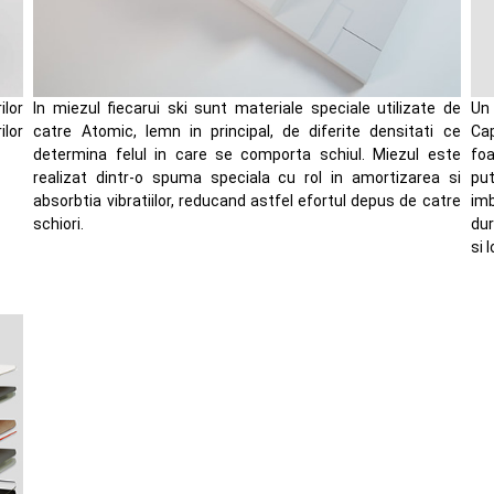
lor
In miezul fiecarui ski sunt materiale speciale utilizate de
Un 
ilor
catre Atomic, lemn in principal, de diferite densitati ce
Cap
determina felul in care se comporta schiul. Miezul este
fo
realizat dintr-o spuma speciala cu rol in amortizarea si
pu
absorbtia vibratiilor, reducand astfel efortul depus de catre
imb
schiori.
dur
si l