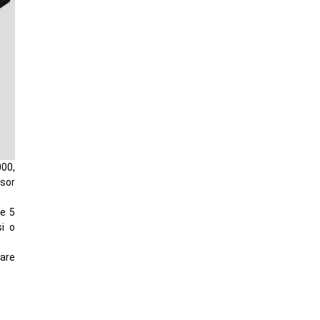
00,
usor
de 5
si o
oare