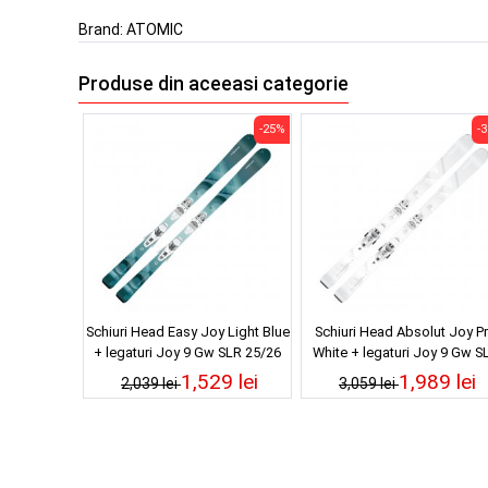
Brand:
ATOMIC
Produse din aceeasi categorie
-25%
-
Schiuri Head Easy Joy Light Blue
Schiuri Head Absolut Joy P
+ legaturi Joy 9 Gw SLR 25/26
White + legaturi Joy 9 Gw S
25/26
1,529 lei
1,989 lei
2,039 lei
3,059 lei