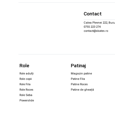
Contact
Calea Plevnei 222, Bucu
0755 223 274
contact@skates.ro
Role
Patinaj
Role adulți
Magazin patine
Role copii
Patine Fila
Role Fila
Patine Roces
Role Roces
Patine de gheață
Role Seba
Powerslide