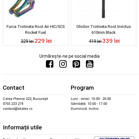
Furca Trotineta Root Air HIC/SCS
Ghidon Trotineta Root Invictus
Rocket Fuel
610mm Black
229 lei
339 lei
329 lei
419 lei
Urmărește-ne pe social media
Contact
Program
Calea Plevnei 222, București
Luni - vineri: 10.00 - 20.00
0755 223 274
Sâmbătă: 10.00 - 17.00
contact@skates.ro
Duminică: închis
Informații utile