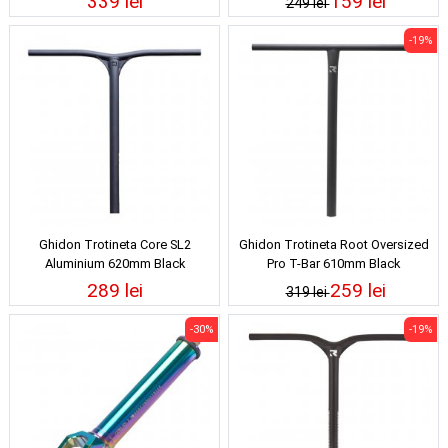
339 lei
159 lei
249 lei
-19%
Ghidon Trotineta Core SL2
Ghidon Trotineta Root Oversized
Aluminium 620mm Black
Pro T-Bar 610mm Black
289 lei
259 lei
319 lei
-30%
-19%