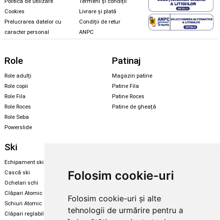
Politica de utilizare
Termeni și condiții
Cookies
Livrare și plată
Prelucrarea datelor cu
Condiții de retur
caracter personal
ANPC
Role
Patinaj
Role adulți
Magazin patine
Role copii
Patine Fila
Role Fila
Patine Roces
Role Roces
Patine de gheață
Role Seba
Powerslide
Ski
Snowboard
Echipament ski
Magazin snowboard
Folosim cookie-uri
Cască ski
Echipament snowboard
Ochelari schi
Legături Rome SDS
Clăpari Atomic
Folosim cookie-uri și alte
Skate & longboard
Schiuri Atomic
tehnologii de urmărire pentru a
Clăpari reglabili
Santa Cruz