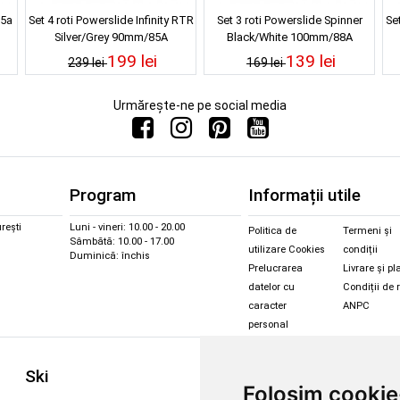
85a
Set 4 roti Powerslide Infinity RTR
Set 3 roti Powerslide Spinner
Set
Silver/Grey 90mm/85A
Black/White 100mm/88A
199 lei
139 lei
239 lei
169 lei
Urmărește-ne pe social media
Program
Informații utile
rești
Luni - vineri: 10.00 - 20.00
Politica de
Termeni și
Sâmbătă: 10.00 - 17.00
utilizare Cookies
condiții
Duminică: închis
Prelucrarea
Livrare și pl
datelor cu
Condiții de 
caracter
ANPC
personal
Sc
Ski
Snowboard
Folosim cookie