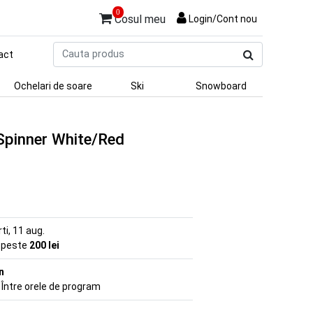
0
Cosul meu
Login/Cont nou
Cauta
act
produs
Ochelari de soare
Ski
Snowboard
 Spinner White/Red
rti, 11 aug.
e peste
200 lei
n
 Între orele de program