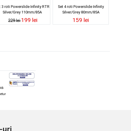
 3 roti Powerslide Infinity RTR
Set 4 roti Powerslide Infinity
Silver/Grey 110mm/85A
Silver/Grey 80mm/85A
199 lei
159 lei
229 lei
ată
retur
hi și snowboard
Diverse
-uri