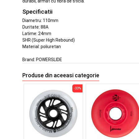
durabil, armat cu fibra de sticla.
Specificatii
Diametru: 110mm
Duritate: 88A
Latime: 24mm
SHR (Super High Rebound)
Material: poliuretan
Brand:
POWERSLIDE
Produse din aceeasi categorie
-33%