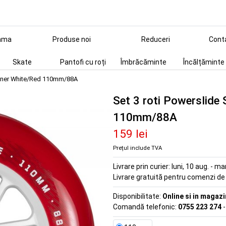
ama
Produse noi
Reduceri
Cont
Skate
Pantofi cu roți
Îmbrăcăminte
Încălțăminte
pinner White/Red 110mm/88A
Set 3 roti Powerslide
110mm/88A
159 lei
Prețul include TVA
Livrare prin curier:
luni, 10 aug. - ma
Livrare gratuită pentru comenzi d
Disponibilitate:
Online si in magazi
Comandă telefonic:
0755 223 274
-