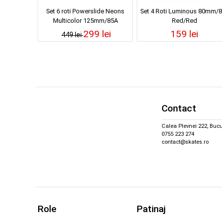
Set 6 roti Powerslide Neons
Set 4 Roti Luminous 80mm/
Multicolor 125mm/85A
Red/Red
299 lei
159 lei
449 lei
Contact
Calea Plevnei 222, Bucu
0755 223 274
contact@skates.ro
Role
Patinaj