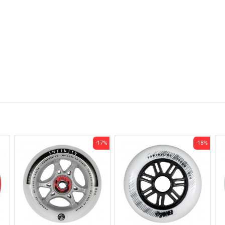
-17%
-18%