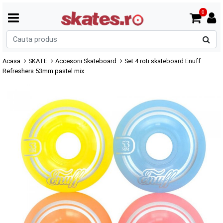
0
C
p
Acasa
SKATE
Accesorii Skateboard
Set 4 roti skateboard Enuff
Refreshers 53mm pastel mix