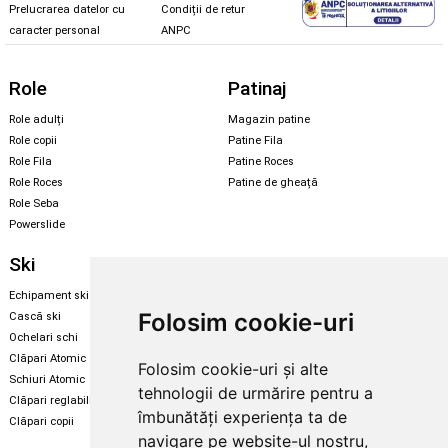
Prelucrarea datelor cu
Condiții de retur
caracter personal
ANPC
Role
Patinaj
Role adulți
Magazin patine
Role copii
Patine Fila
Role Fila
Patine Roces
Role Roces
Patine de gheață
Role Seba
Powerslide
Ski
Snowboard
Echipament ski
Magazin snowboard
Folosim cookie-uri
Cască ski
Echipament snowboard
Ochelari schi
Legături Rome SDS
Clăpari Atomic
Folosim cookie-uri și alte
Skate & longboard
Schiuri Atomic
tehnologii de urmărire pentru a
Clăpari reglabili
Santa Cruz
îmbunătăți experiența ta de
Clăpari copii
Enuff Skateboards
navigare pe website-ul nostru,