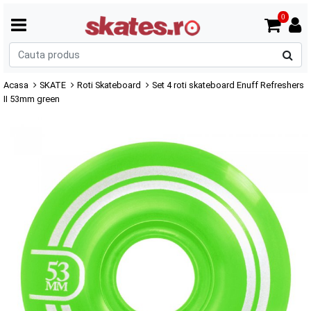
0
C
p
Acasa
SKATE
Roti Skateboard
Set 4 roti skateboard Enuff Refreshers
II 53mm green