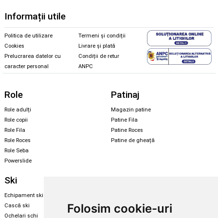
Informații utile
Politica de utilizare
Termeni și condiții
Cookies
Livrare și plată
Prelucrarea datelor cu
Condiții de retur
caracter personal
ANPC
Role
Patinaj
Role adulți
Magazin patine
Role copii
Patine Fila
Role Fila
Patine Roces
Role Roces
Patine de gheață
Role Seba
Powerslide
Ski
Snowboard
Echipament ski
Magazin snowboard
Folosim cookie-uri
Cască ski
Echipament snowboard
Ochelari schi
Legături Rome SDS