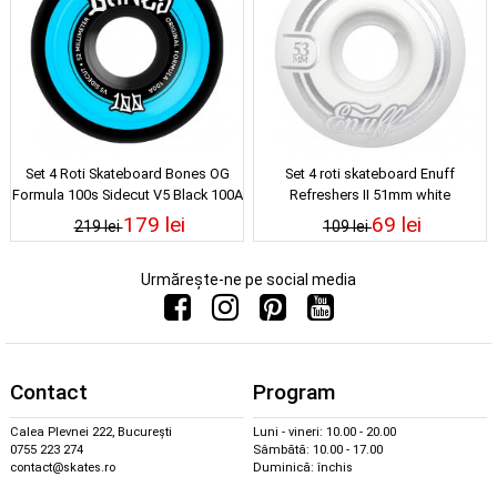
Set 4 Roti Skateboard Bones OG
Set 4 roti skateboard Enuff
Formula 100s Sidecut V5 Black 100A
Refreshers II 51mm white
52mm
179 lei
69 lei
219 lei
109 lei
Urmărește-ne pe social media
Contact
Program
Calea Plevnei 222, București
Luni - vineri: 10.00 - 20.00
0755 223 274
Sâmbătă: 10.00 - 17.00
contact@skates.ro
Duminică: închis