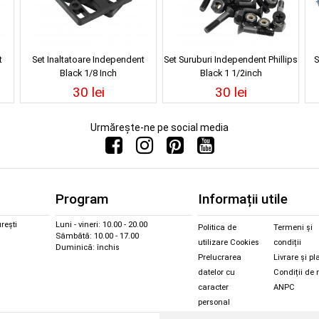
t
Set Inaltatoare Independent
Set Suruburi Independent Phillips
S
Black 1/8 Inch
Black 1 1/2inch
30 lei
30 lei
Urmărește-ne pe social media
Program
Informații utile
rești
Luni - vineri: 10.00 - 20.00
Politica de
Termeni și
Sâmbătă: 10.00 - 17.00
utilizare Cookies
condiții
Duminică: închis
Prelucrarea
Livrare și pl
datelor cu
Condiții de 
caracter
ANPC
personal