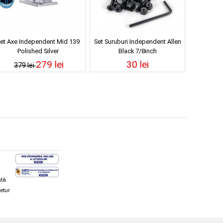
et Axe Independent Mid 139
Set Suruburi Independent Allen
Polished Silver
Black 7/8inch
279 lei
30 lei
379 lei
ată
retur