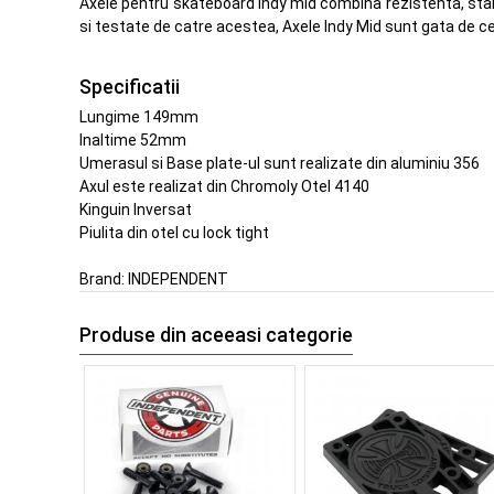
Axele pentru skateboard Indy mid combina rezistenta, stabili
si testate de catre acestea, Axele Indy Mid sunt gata de cele
Specificatii
Lungime 149mm
Inaltime 52mm
Umerasul si Base plate-ul sunt realizate din aluminiu 356
Axul este realizat din Chromoly Otel 4140
Kinguin Inversat
Piulita din otel cu lock tight
Brand:
INDEPENDENT
Produse din aceeasi categorie