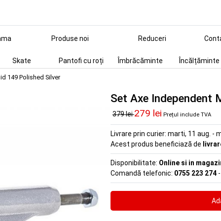
ama
Produse noi
Reduceri
Cont
Skate
Pantofi cu roți
Îmbrăcăminte
Încălțăminte
d 149 Polished Silver
Set Axe Independent M
279 lei
379 lei
Prețul include TVA
Livrare prin curier:
marti, 11 aug. - m
Acest produs beneficiază de
livra
Disponibilitate:
Online si in magazi
Comandă telefonic:
0755 223 274
-