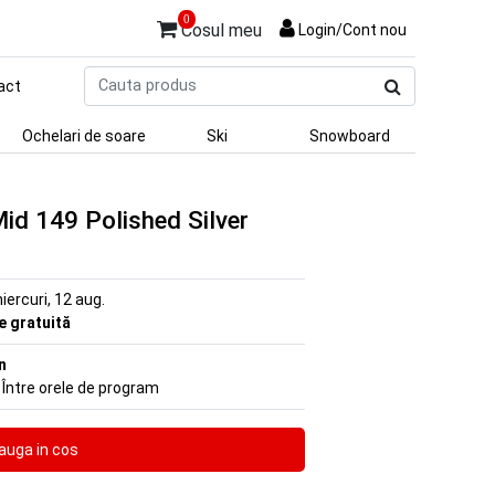
0
Cosul meu
Login/Cont nou
Cauta
act
produs
Ochelari de soare
Ski
Snowboard
id 149 Polished Silver
iercuri, 12 aug.
re gratuită
n
 Între orele de program