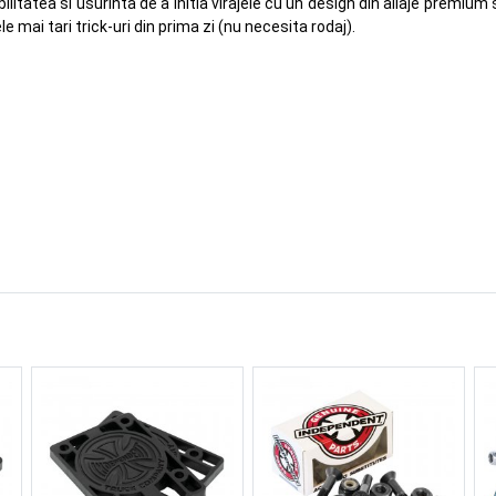
tatea si usurinta de a initia virajele cu un design din aliaje premium 
 mai tari trick-uri din prima zi (nu necesita rodaj).