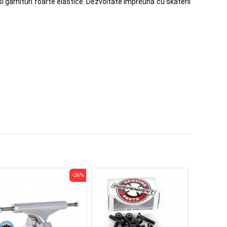
si garnituri foarte elastice. Dezvoltate impreuna cu skaterii
-26%