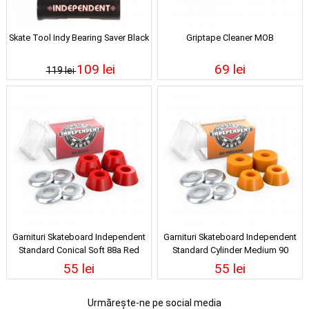
Skate Tool Indy Bearing Saver Black
Griptape Cleaner MOB
109 lei
69 lei
119 lei
Garnituri Skateboard Independent
Garnituri Skateboard Independent
Standard Conical Soft 88a Red
Standard Cylinder Medium 90
Orange
55 lei
55 lei
Urmărește-ne pe social media