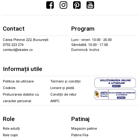
Contact
Program
Calea Plevnei 222, București
Luni - vineri: 10.00 - 20.00
0755 223 274
Sâmbătă: 10.00 - 17.00
contact@skates.ro
Duminică: închis
Informații utile
Politica de utilizare
Termeni și condiții
Cookies
Livrare și plată
Prelucrarea datelor cu
Condiții de retur
caracter personal
ANPC
Role
Patinaj
Role adulți
Magazin patine
Role copii
Patine Fila