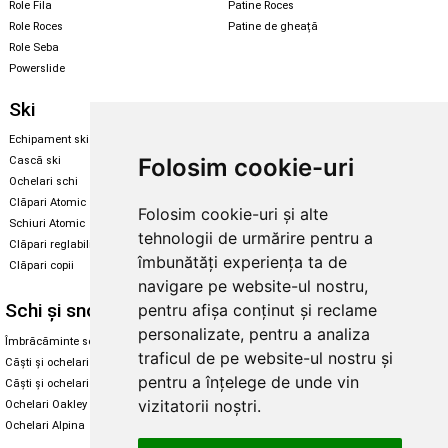
Role Fila
Patine Roces
Role Roces
Patine de gheață
Role Seba
Powerslide
Ski
Snowboard
Echipament ski
Magazin snowboard
Folosim cookie-uri
Cască ski
Echipament snowboard
Ochelari schi
Legături Rome SDS
Clăpari Atomic
Folosim cookie-uri și alte
Skate & longboard
Schiuri Atomic
tehnologii de urmărire pentru a
Clăpari reglabili
Santa Cruz
îmbunătăți experiența ta de
Clăpari copii
Enuff Skateboards
navigare pe website-ul nostru,
Schi și snowboard
Diverse
pentru afișa conținut și reclame
personalizate, pentru a analiza
Îmbrăcăminte schi și snowboard
Cum aleg rolele
traficul de pe website-ul nostru și
Căști și ochelari de iarnă
Cum aleg ochelarii
pentru a înțelege de unde vin
Căști și ochelari Alpina
Ochelari de soare Oakley
vizitatorii noștri.
Ochelari Oakley
Ochelari de soare Alpina
Ochelari Alpina
Intretinere manusi