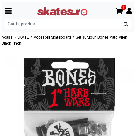
0
C
p
Acasa
SKATE
Accesorii Skateboard
Set suruburi Bones Vato Allen
Black 1inch