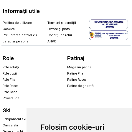
Informații utile
Politica de utilizare
Termeni și condiții
Cookies
Livrare și plată
Prelucrarea datelor cu
Condiții de retur
caracter personal
ANPC
Role
Patinaj
Role adulți
Magazin patine
Role copii
Patine Fila
Role Fila
Patine Roces
Role Roces
Patine de gheață
Role Seba
Powerslide
Ski
Snowboard
Echipament ski
Magazin snowboard
Folosim cookie-uri
Cască ski
Echipament snowboard
Ochelari schi
Legături Rome SDS