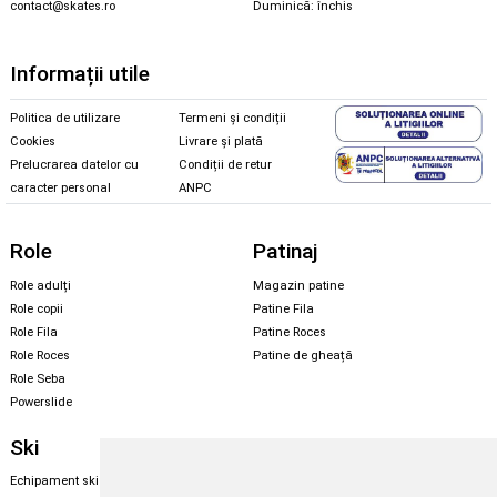
contact@skates.ro
Duminică: închis
Informații utile
Politica de utilizare
Termeni și condiții
Cookies
Livrare și plată
Prelucrarea datelor cu
Condiții de retur
caracter personal
ANPC
Role
Patinaj
Role adulți
Magazin patine
Role copii
Patine Fila
Role Fila
Patine Roces
Role Roces
Patine de gheață
Role Seba
Powerslide
Ski
Snowboard
Echipament ski
Magazin snowboard