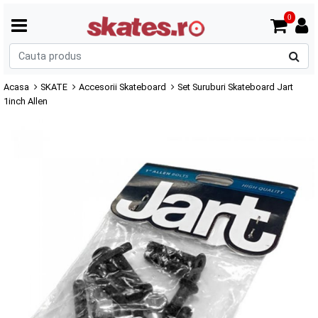
0
C
p
Acasa
SKATE
Accesorii Skateboard
Set Suruburi Skateboard Jart
1inch Allen