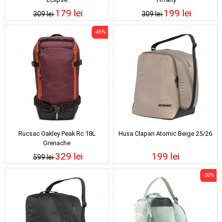
179 lei
199 lei
309 lei
309 lei
-45%
Rucsac Oakley Peak Rc 18L
Husa Clapari Atomic Beige 25/26
Grenache
329 lei
199 lei
599 lei
-20%