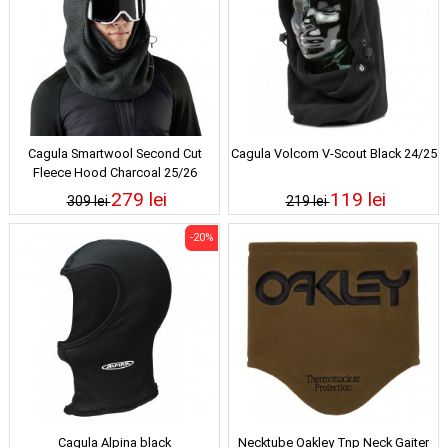
Cagula Smartwool Second Cut
Cagula Volcom V-Scout Black 24/25
Fleece Hood Charcoal 25/26
279 lei
119 lei
309 lei
219 lei
-20%
Cagula Alpina black
Necktube Oakley Tnp Neck Gaiter