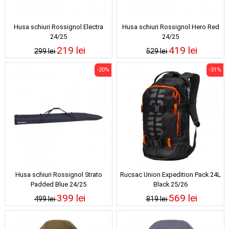
Husa schiuri Rossignol Electra
Husa schiuri Rossignol Hero Red
24/25
24/25
219 lei
419 lei
299 lei
529 lei
-20%
-31%
Husa schiuri Rossignol Strato
Rucsac Union Expedition Pack 24L
Padded Blue 24/25
Black 25/26
399 lei
569 lei
499 lei
819 lei