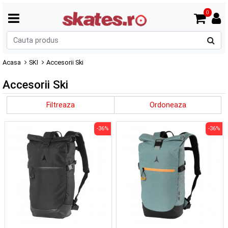
0
C
p
Acasa
SKI
Accesorii Ski
Accesorii Ski
Filtreaza
Ordoneaza
-36%
-36%