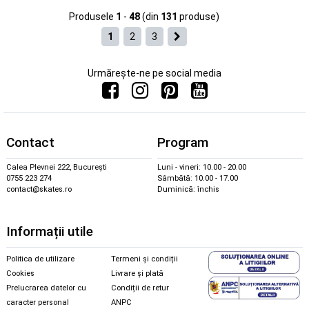
Produsele
1
-
48
(din
131
produse)
1
2
3
Urmărește-ne pe social media
Contact
Program
Calea Plevnei 222, București
Luni - vineri: 10.00 - 20.00
0755 223 274
Sâmbătă: 10.00 - 17.00
contact@skates.ro
Duminică: închis
Informații utile
Politica de utilizare
Termeni și condiții
Cookies
Livrare și plată
Prelucrarea datelor cu
Condiții de retur
caracter personal
ANPC