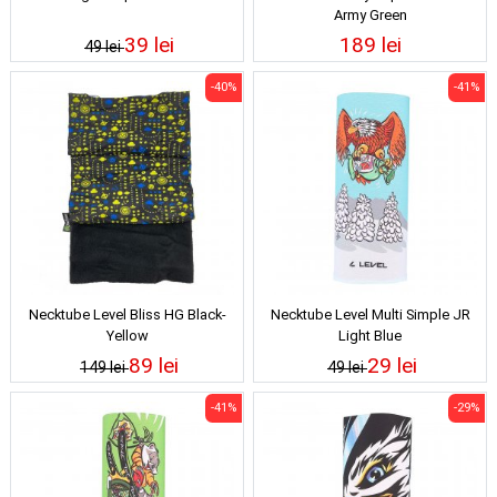
Army Green
39 lei
189 lei
49 lei
-40%
-41%
Necktube Level Bliss HG Black-
Necktube Level Multi Simple JR
Yellow
Light Blue
89 lei
29 lei
149 lei
49 lei
-41%
-29%