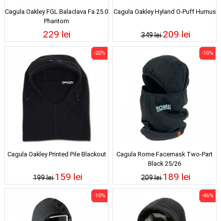
Cagula Oakley FGL Balaclava Fa 25.0
Cagula Oakley Hyland O-Puff Humus
Phantom
229 lei
209 lei
349 lei
-20%
-10%
Cagula Oakley Printed Pile Blackout
Cagula Rome Facemask Two-Part
Black 25/26
159 lei
189 lei
199 lei
209 lei
-10%
-46%