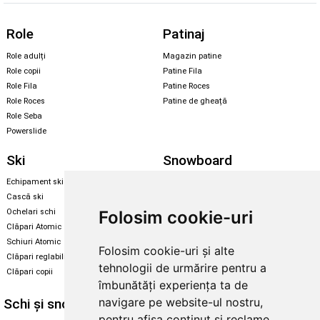
Role
Patinaj
Role adulți
Magazin patine
Role copii
Patine Fila
Role Fila
Patine Roces
Role Roces
Patine de gheață
Role Seba
Powerslide
Ski
Snowboard
Echipament ski
Magazin snowboard
Cască ski
Echipament snowboard
Folosim cookie-uri
Ochelari schi
Legături Rome SDS
Clăpari Atomic
Skate & longboard
Schiuri Atomic
Folosim cookie-uri și alte
Clăpari reglabili
Santa Cruz
tehnologii de urmărire pentru a
Clăpari copii
Enuff Skateboards
îmbunătăți experiența ta de
navigare pe website-ul nostru,
Schi și snowboard
Diverse
pentru afișa conținut și reclame