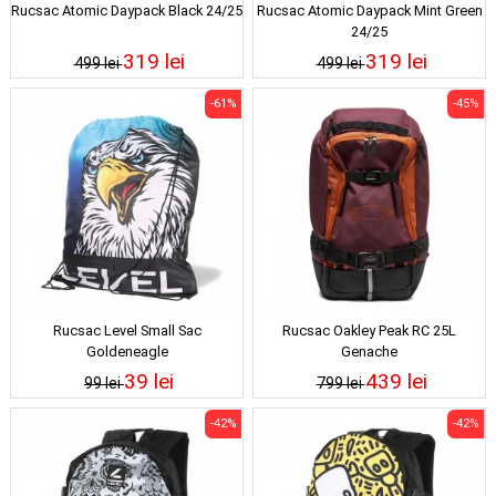
Rucsac Atomic Daypack Black 24/25
Rucsac Atomic Daypack Mint Green
24/25
319 lei
319 lei
499 lei
499 lei
-61%
-45%
Rucsac Level Small Sac
Rucsac Oakley Peak RC 25L
Goldeneagle
Genache
39 lei
439 lei
99 lei
799 lei
-42%
-42%