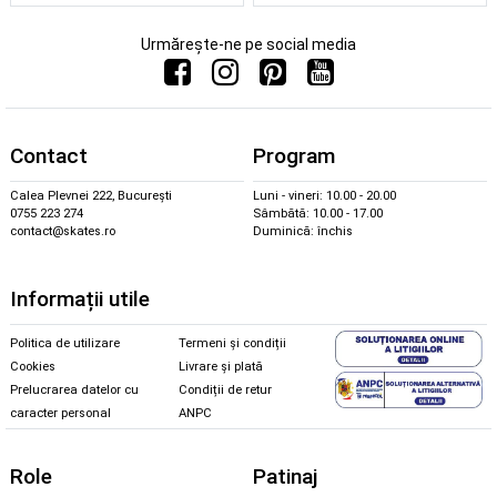
Urmărește-ne pe social media
Contact
Program
Calea Plevnei 222, București
Luni - vineri: 10.00 - 20.00
0755 223 274
Sâmbătă: 10.00 - 17.00
contact@skates.ro
Duminică: închis
Informații utile
Politica de utilizare
Termeni și condiții
Cookies
Livrare și plată
Prelucrarea datelor cu
Condiții de retur
caracter personal
ANPC
Role
Patinaj