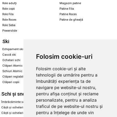
Role adulți
Magazin patine
Role copii
Patine Fila
Role Fila
Patine Roces
Role Roces
Patine de gheață
Role Seba
Powerslide
Ski
Snowboard
Echipament ski
Magazin snowboard
Folosim cookie-uri
Cască ski
Echipament snowboard
Ochelari schi
Legături Rome SDS
Clăpari Atomic
Folosim cookie-uri și alte
Skate & longboard
Schiuri Atomic
tehnologii de urmărire pentru a
Clăpari reglabili
Santa Cruz
îmbunătăți experiența ta de
Clăpari copii
Enuff Skateboards
navigare pe website-ul nostru,
Schi și snowboard
Diverse
pentru afișa conținut și reclame
personalizate, pentru a analiza
Îmbrăcăminte schi și snowboard
Cum aleg rolele
traficul de pe website-ul nostru și
Căști și ochelari de iarnă
Cum aleg ochelarii
pentru a înțelege de unde vin
Căști și ochelari Alpina
Ochelari de soare Oakley