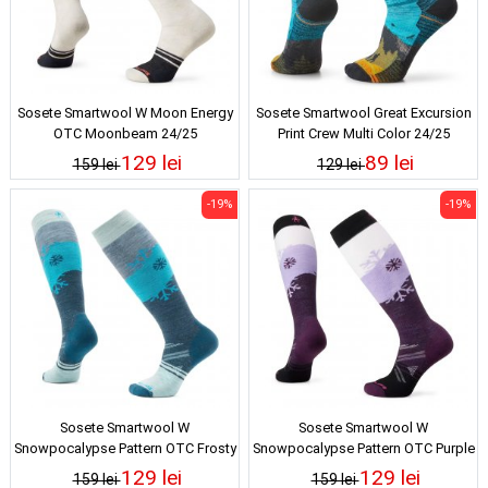
Sosete Smartwool W Moon Energy
Sosete Smartwool Great Excursion
OTC Moonbeam 24/25
Print Crew Multi Color 24/25
129 lei
89 lei
159 lei
129 lei
-19%
-19%
Sosete Smartwool W
Sosete Smartwool W
Snowpocalypse Pattern OTC Frosty
Snowpocalypse Pattern OTC Purple
Green 24/25
Iris 24/25
129 lei
129 lei
159 lei
159 lei