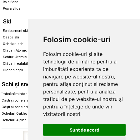
Role Seba
Powerslide
Ski
Snowboard
Echipament ski
Magazin snowboard
Folosim cookie-uri
Cască ski
Echipament snowboard
Ochelari schi
Legături Rome SDS
Clăpari Atomic
Folosim cookie-uri și alte
Skate & longboard
Schiuri Atomic
tehnologii de urmărire pentru a
Clăpari reglabili
Santa Cruz
îmbunătăți experiența ta de
Clăpari copii
Enuff Skateboards
navigare pe website-ul nostru,
Schi și snowboard
Diverse
pentru afișa conținut și reclame
personalizate, pentru a analiza
Îmbrăcăminte schi și snowboard
Cum aleg rolele
traficul de pe website-ul nostru și
Căști și ochelari de iarnă
Cum aleg ochelarii
pentru a înțelege de unde vin
Căști și ochelari Alpina
Ochelari de soare Oakley
vizitatorii noștri.
Ochelari Oakley
Ochelari de soare Alpina
Ochelari Alpina
Intretinere manusi
Sunt de acord