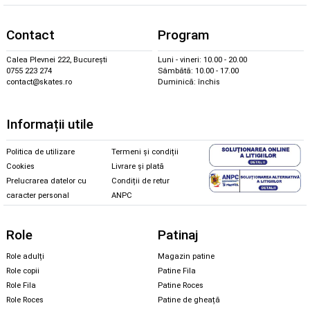
Contact
Program
Calea Plevnei 222, București
Luni - vineri: 10.00 - 20.00
0755 223 274
Sâmbătă: 10.00 - 17.00
contact@skates.ro
Duminică: închis
Informații utile
Politica de utilizare
Termeni și condiții
Cookies
Livrare și plată
Prelucrarea datelor cu
Condiții de retur
caracter personal
ANPC
Role
Patinaj
Role adulți
Magazin patine
Role copii
Patine Fila
Role Fila
Patine Roces
Role Roces
Patine de gheață