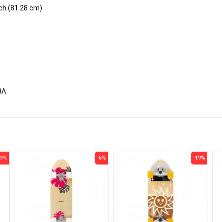
nch (81.28 cm)
8A
19%
-6%
-19%