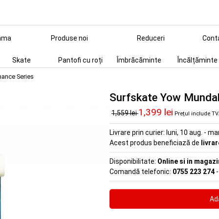
ama
Produse noi
Reduceri
Cont
Skate
Pantofi cu roți
Îmbrăcăminte
Încălțăminte
ance Series
Surfskate Yow Mundak
1,399 lei
1,559 lei
Prețul include T
Livrare prin curier:
luni, 10 aug. - ma
Acest produs beneficiază de
livra
Disponibilitate:
Online si in magazi
Comandă telefonic:
0755 223 274
-