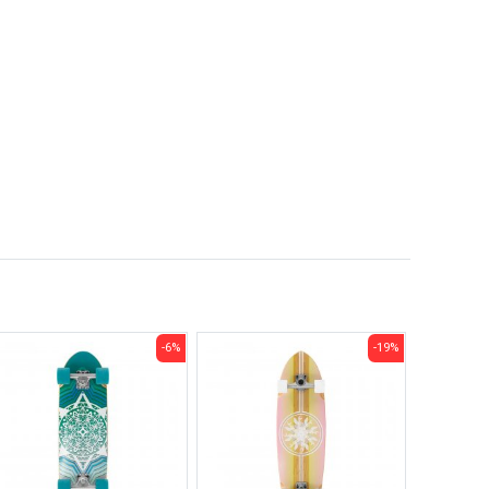
-6%
-19%