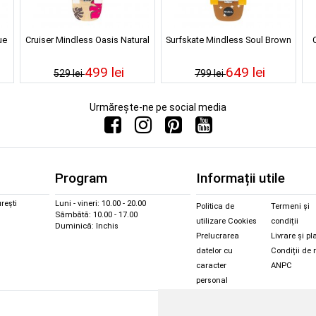
ue
Cruiser Mindless Oasis Natural
Surfskate Mindless Soul Brown
499 lei
649 lei
529 lei
799 lei
Urmărește-ne pe social media
Program
Informații utile
rești
Luni - vineri: 10.00 - 20.00
Politica de
Termeni și
Sâmbătă: 10.00 - 17.00
utilizare Cookies
condiții
Duminică: închis
Prelucrarea
Livrare și pl
datelor cu
Condiții de 
caracter
ANPC
personal