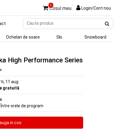
0
Cosul meu
Login/Cont nou
Cauta
act
produs
Ochelari de soare
Ski
Snowboard
a High Performance Series
VA
rti, 11 aug.
re gratuită
n
 Între orele de program