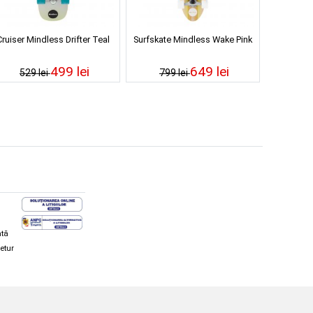
Cruiser Mindless Drifter Teal
Surfskate Mindless Wake Pink
499 lei
649 lei
529 lei
799 lei
ată
retur