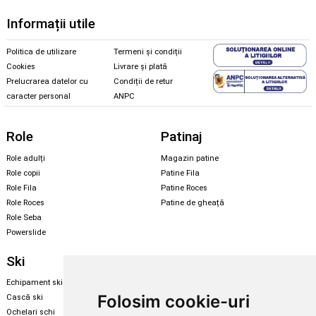
Informații utile
Politica de utilizare
Termeni și condiții
Cookies
Livrare și plată
Prelucrarea datelor cu
Condiții de retur
caracter personal
ANPC
Role
Patinaj
Role adulți
Magazin patine
Role copii
Patine Fila
Role Fila
Patine Roces
Role Roces
Patine de gheață
Role Seba
Powerslide
Ski
Snowboard
Echipament ski
Magazin snowboard
Folosim cookie-uri
Cască ski
Echipament snowboard
Ochelari schi
Legături Rome SDS