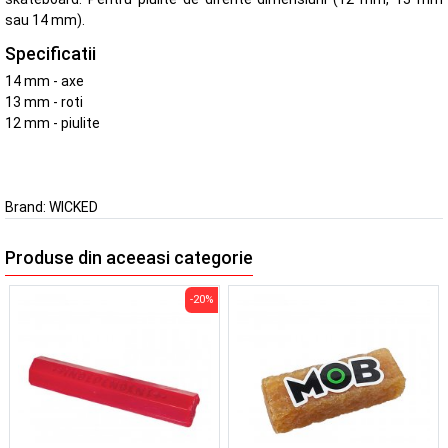
sau 14 mm).
Specificatii
14 mm - axe
13 mm - roti
12 mm - piulite
Brand:
WICKED
Produse din aceeasi categorie
-20%