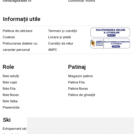
contact@skates.ro
Duminică: închis
Informații utile
Politica de utilizare
Termeni și condiții
Cookies
Livrare și plată
Prelucrarea datelor cu
Condiții de retur
caracter personal
ANPC
Role
Patinaj
Role adulți
Magazin patine
Role copii
Patine Fila
Role Fila
Patine Roces
Role Roces
Patine de gheață
Role Seba
Powerslide
Ski
Snowboard
Echipament ski
Magazin snowboard