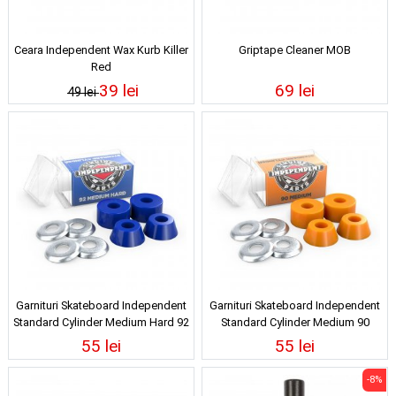
Ceara Independent Wax Kurb Killer
Griptape Cleaner MOB
Red
39 lei
69 lei
49 lei
Garnituri Skateboard Independent
Garnituri Skateboard Independent
Standard Cylinder Medium Hard 92
Standard Cylinder Medium 90
Blue
Orange
55 lei
55 lei
-8%