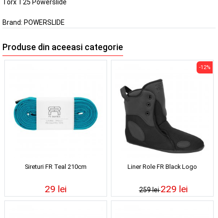
Torx T25 Powerslide
Brand:
POWERSLIDE
Produse din aceeasi categorie
-12%
Sireturi FR Teal 210cm
Liner Role FR Black Logo
29 lei
229 lei
259 lei