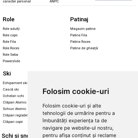
caracter personal
ANPC
Role
Patinaj
Role adulți
Magazin patine
Role copii
Patine Fila
Role Fila
Patine Roces
Role Roces
Patine de gheață
Role Seba
Powerslide
Ski
Snowboard
Echipament ski
Magazin snowboard
Folosim cookie-uri
Cască ski
Echipament snowboard
Ochelari schi
Legături Rome SDS
Clăpari Atomic
Folosim cookie-uri și alte
Skate & longboard
Schiuri Atomic
tehnologii de urmărire pentru a
Clăpari reglabili
Santa Cruz
îmbunătăți experiența ta de
Clăpari copii
Enuff Skateboards
navigare pe website-ul nostru,
Schi și snowboard
Diverse
pentru afișa conținut și reclame