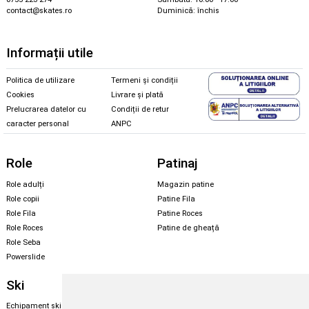
contact@skates.ro
Duminică: închis
Informații utile
Politica de utilizare
Termeni și condiții
Cookies
Livrare și plată
Prelucrarea datelor cu
Condiții de retur
caracter personal
ANPC
Role
Patinaj
Role adulți
Magazin patine
Role copii
Patine Fila
Role Fila
Patine Roces
Role Roces
Patine de gheață
Role Seba
Powerslide
Ski
Snowboard
Echipament ski
Magazin snowboard