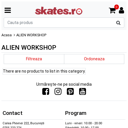
0
C
p
Acasa
ALIEN WORKSHOP
ALIEN WORKSHOP
Filtreaza
Ordoneaza
There are no products to list in this category.
Urmărește-ne pe social media
Contact
Program
Calea Plevnei 222, București
Luni - vineri: 10.00 - 20.00
0755 223 274
Sâmbătă: 10.00 - 17.00