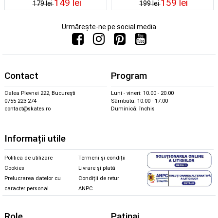
149 lei
159 lei
179 lei
199 lei
Urmărește-ne pe social media
Contact
Program
Calea Plevnei 222, București
Luni - vineri: 10.00 - 20.00
0755 223 274
Sâmbătă: 10.00 - 17.00
contact@skates.ro
Duminică: închis
Informații utile
Politica de utilizare
Termeni și condiții
Cookies
Livrare și plată
Prelucrarea datelor cu
Condiții de retur
caracter personal
ANPC
Role
Patinaj