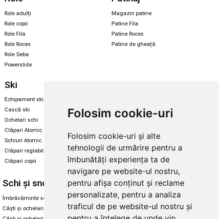
Role adulți
Magazin patine
Role copii
Patine Fila
Role Fila
Patine Roces
Role Roces
Patine de gheață
Role Seba
Powerslide
Ski
Snowboard
Echipament ski
Magazin snowboard
Folosim cookie-uri
Cască ski
Echipament snowboard
Ochelari schi
Legături Rome SDS
Clăpari Atomic
Folosim cookie-uri și alte
Skate & longboard
Schiuri Atomic
tehnologii de urmărire pentru a
Clăpari reglabili
Santa Cruz
îmbunătăți experiența ta de
Clăpari copii
Enuff Skateboards
navigare pe website-ul nostru,
Schi și snowboard
Diverse
pentru afișa conținut și reclame
personalizate, pentru a analiza
Îmbrăcăminte schi și snowboard
Cum aleg rolele
traficul de pe website-ul nostru și
Căști și ochelari de iarnă
Cum aleg ochelarii
pentru a înțelege de unde vin
Căști și ochelari Alpina
Ochelari de soare Oakley