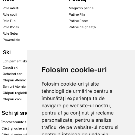
Role adulți
Magazin patine
Role copii
Patine Fila
Role Fila
Patine Roces
Role Roces
Patine de gheață
Role Seba
Powerslide
Ski
Snowboard
Echipament ski
Magazin snowboard
Folosim cookie-uri
Cască ski
Echipament snowboard
Ochelari schi
Legături Rome SDS
Clăpari Atomic
Folosim cookie-uri și alte
Skate & longboard
Schiuri Atomic
tehnologii de urmărire pentru a
Clăpari reglabili
Santa Cruz
îmbunătăți experiența ta de
Clăpari copii
Enuff Skateboards
navigare pe website-ul nostru,
Schi și snowboard
Diverse
pentru afișa conținut și reclame
personalizate, pentru a analiza
Îmbrăcăminte schi și snowboard
Cum aleg rolele
traficul de pe website-ul nostru și
Căști și ochelari de iarnă
Cum aleg ochelarii
pentru a înțelege de unde vin
Căști și ochelari Alpina
Ochelari de soare Oakley