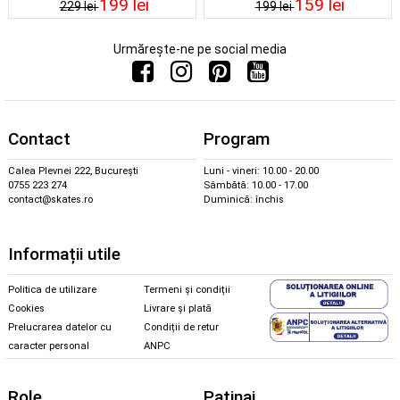
199 lei
159 lei
229 lei
199 lei
Urmărește-ne pe social media
Contact
Program
Calea Plevnei 222, București
Luni - vineri: 10.00 - 20.00
0755 223 274
Sâmbătă: 10.00 - 17.00
contact@skates.ro
Duminică: închis
Informații utile
Politica de utilizare
Termeni și condiții
Cookies
Livrare și plată
Prelucrarea datelor cu
Condiții de retur
caracter personal
ANPC
Role
Patinaj