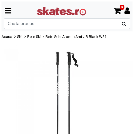
0
C
p
Acasa
SKI
Bete Ski
Bete Schi Atomic Amt JR Black W21