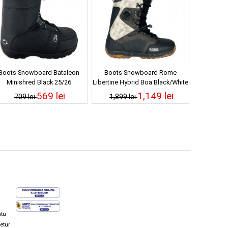
Boots Snowboard Bataleon
Boots Snowboard Rome
Minishred Black 25/26
Libertine Hybrid Boa Black/White
24/25
569 lei
1,149 lei
709 lei
1,899 lei
ată
retur