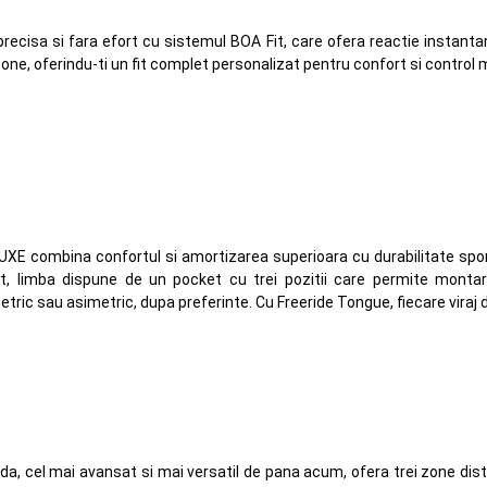
 precisa si fara efort cu sistemul BOA Fit, care ofera reactie instanta
e, oferindu-ti un fit complet personalizat pentru confort si control max
XE combina confortul si amortizarea superioara cu durabilitate sporit
at, limba dispune de un pocket cu trei pozitii care permite montar
imetric sau asimetric, dupa preferinte. Cu Freeride Tongue, fiecare viraj
ida, cel mai avansat si mai versatil de pana acum, ofera trei zone dis