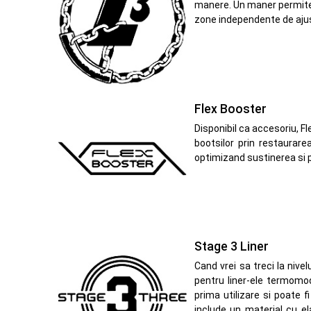
manere. Un maner permite b
zone independente de ajust
Flex Booster
Disponibil ca accesoriu, Fl
bootsilor prin restaurare
optimizand sustinerea si pro
Stage 3 Liner
Cand vrei sa treci la nive
pentru liner-ele termomod
prima utilizare si poate 
include un material cu el