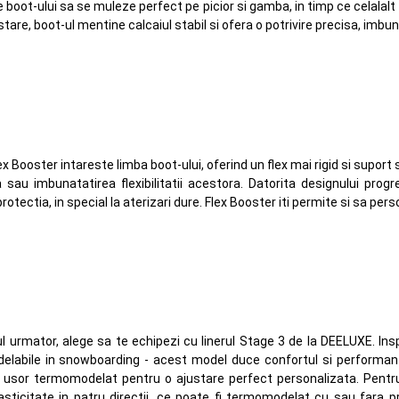
oot-ului sa se muleze perfect pe picior si gamba, in timp ce celalalt f
are, boot-ul mentine calcaiul stabil si ofera o potrivire precisa, imbun
ex Booster intareste limba boot-ului, oferind un flex mai rigid si suport
a sau imbunatatirea flexibilitatii acestora. Datorita designului prog
tectia, in special la aterizari dure. Flex Booster iti permite si sa perso
lul urmator, alege sa te echipezi cu linerul Stage 3 de la DEELUXE. In
elabile in snowboarding - acest model duce confortul si performanta
fi usor termomodelat pentru o ajustare perfect personalizata. Pentru 
asticitate in patru directii, ce poate fi termomodelat cu sau fara pr