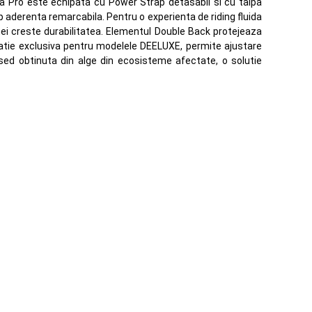
nea Pro este echipata cu Power Strap detasabil si cu talpa
p aderenta remarcabila. Pentru o experienta de riding fluida
znei creste durabilitatea. Elementul Double Back protejeaza
uratie exclusiva pentru modelele DEELUXE, permite ajustare
sed obtinuta din alge din ecosisteme afectate, o solutie