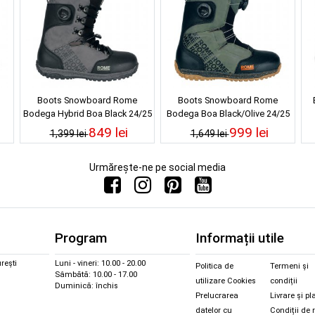
Boots Snowboard Rome
Boots Snowboard Rome
Bodega Hybrid Boa Black 24/25
Bodega Boa Black/Olive 24/25
849 lei
999 lei
1,399 lei
1,649 lei
Urmărește-ne pe social media
Program
Informații utile
rești
Luni - vineri: 10.00 - 20.00
Politica de
Termeni și
Sâmbătă: 10.00 - 17.00
utilizare Cookies
condiții
Duminică: închis
Prelucrarea
Livrare și pl
datelor cu
Condiții de 