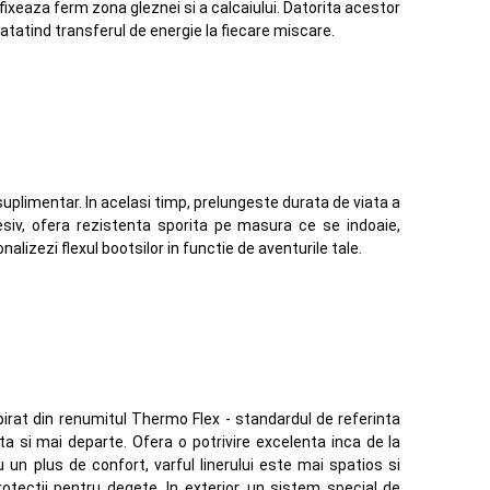
ixeaza ferm zona gleznei si a calcaiului. Datorita acestor
atatind transferul de energie la fiecare miscare.
 suplimentar. In acelasi timp, prelungeste durata de viata a
resiv, ofera rezistenta sporita pe masura ce se indoaie,
nalizezi flexul bootsilor in functie de aventurile tale.
spirat din renumitul Thermo Flex - standardul de referinta
 si mai departe. Ofera o potrivire excelenta inca de la
un plus de confort, varful linerului este mai spatios si
otectii pentru degete. In exterior, un sistem special de