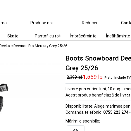
ama
Produse noi
Reduceri
Cont
Skate
Pantofi cu roți
Îmbrăcăminte
Încălțăminte
eeluxe Deemon Pro Mercury Grey 25/26
Boots Snowboard Dee
Grey 25/26
1,559 lei
2,399 lei
Prețul include T
Livrare prin curier:
luni, 10 aug. - ma
Acest produs beneficiază de
livra
Disponibilitate:
Alege marimea pentr
Comandă telefonic:
0755 223 274
-
Mărimi disponibile:
45