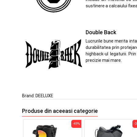
sustinere a calcaiului fixea
Double Back
Lucrurile bune merita int
durabilitatea prin proteja
highback-ul legaturii. Pr
precizie mai mare.
Brand:
DEELUXE
Produse din aceeasi categorie
-49%
-