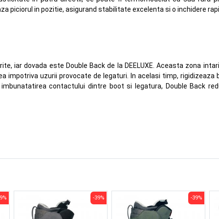
za piciorul in pozitie, asigurand stabilitate excelenta si o inchidere rapi
arite, iar dovada este Double Back de la DEELUXE. Aceasta zona intari
rea impotriva uzurii provocate de legaturi. In acelasi timp, rigidizeaz
in imbunatatirea contactului dintre boot si legatura, Double Back red
39%
-39%
-39%