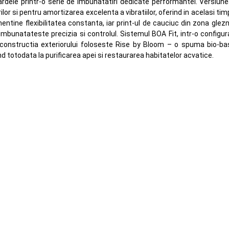
dardele printr-o serie de imbunatatiri dedicate performantei. Versiu
 si pentru amortizarea excelenta a vibratiilor, oferind in acelasi tim
 mentine flexibilitatea constanta, iar print-ul de cauciuc din zona gle
 imbunatateste precizia si controlul. Sistemul BOA Fit, intr-o config
, constructia exteriorului foloseste Rise by Bloom – o spuma bio-ba
 totodata la purificarea apei si restaurarea habitatelor acvatice.