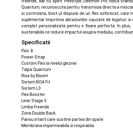
freeride, dar cu spirit freestyle, Deemon Pro ridica stan
Quantum, recunoscuta pentru transmisia directa a miscarilor
si controlata, boot-ul dispune de un flex sofisticat, care
suplimentar impotriva abraziunilor cauzate de legaturi si
complet personalizata pentru o fixare perfecta. In plus
sustenabila ce reduce impactul asupra mediului, contribuind
Specificatii
Flex: 8
Power Strap
Custom Flex la nivelul gleznei
Talpa Quantum
Rise by Bloom
Sistem BOA Fit
Sistem L3
Flex Booster
Liner Stage 3
Limba Freeride
Zona Double Back
Panou intarit care sustine partea din spate
Membrana impermeabila si respirabila