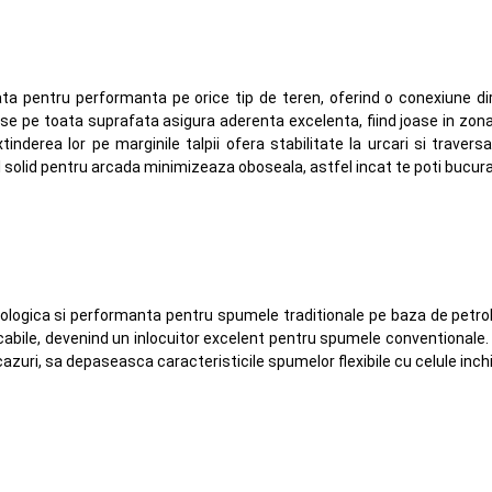
 pentru performanta pe orice tip de teren, oferind o conexiune direc
e pe toata suprafata asigura aderenta excelenta, fiind joase in zona v
tinderea lor pe marginile talpii ofera stabilitate la urcari si travers
l solid pentru arcada minimizeaza oboseala, astfel incat te poti bucura 
cologica si performanta pentru spumele traditionale pe baza de petrol
bile, devenind un inlocuitor excelent pentru spumele conventionale. Pr
 cazuri, sa depaseasca caracteristicile spumelor flexibile cu celule inch