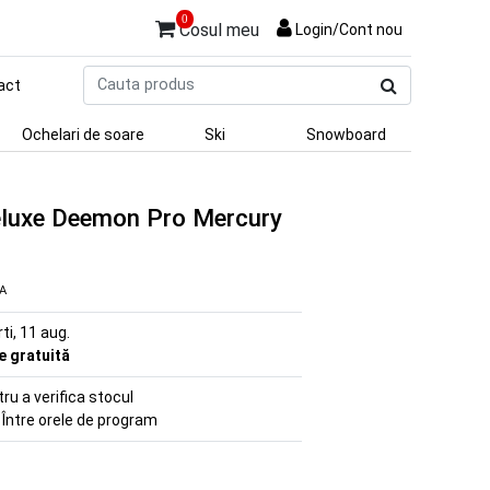
0
Cosul meu
Login/Cont nou
Cauta
act
produs
Ochelari de soare
Ski
Snowboard
luxe Deemon Pro Mercury
VA
rti, 11 aug.
re gratuită
u a verifica stocul
 Între orele de program