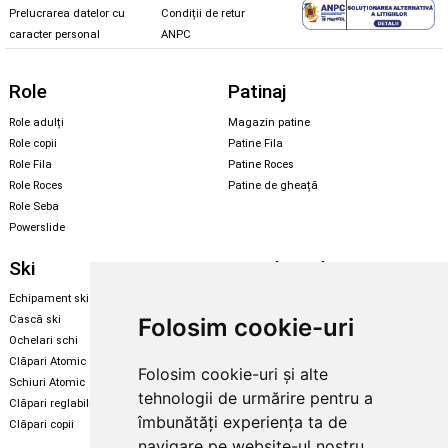
Prelucrarea datelor cu
Condiții de retur
caracter personal
ANPC
Role
Patinaj
Role adulți
Magazin patine
Role copii
Patine Fila
Role Fila
Patine Roces
Role Roces
Patine de gheață
Role Seba
Powerslide
Ski
Snowboard
Echipament ski
Magazin snowboard
Folosim cookie-uri
Cască ski
Echipament snowboard
Ochelari schi
Legături Rome SDS
Clăpari Atomic
Folosim cookie-uri și alte
Skate & longboard
Schiuri Atomic
tehnologii de urmărire pentru a
Clăpari reglabili
Santa Cruz
îmbunătăți experiența ta de
Clăpari copii
Enuff Skateboards
navigare pe website-ul nostru,