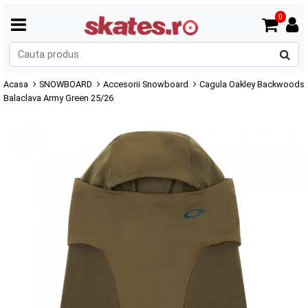
0
C
p
Acasa
SNOWBOARD
Accesorii Snowboard
Cagula Oakley Backwoods
Balaclava Army Green 25/26