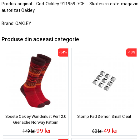
Produs original - Cod Oakley 911959-7CE - Skates.ro este magazin
autorizat Oakley
Brand:
OAKLEY
Produse din aceeasi categorie
-34%
-18%
Sosete Oakley Wanderlust Perf 2.0
Stomp Pad Demon Small Cleat
Grenache Norway Pattern
99 lei
49 lei
149 lei
60 lei