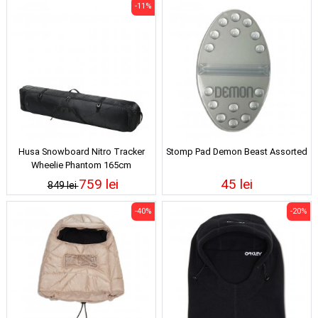
-11%
Husa Snowboard Nitro Tracker
Stomp Pad Demon Beast Assorted
Wheelie Phantom 165cm
759 lei
45 lei
849 lei
-40%
-20%