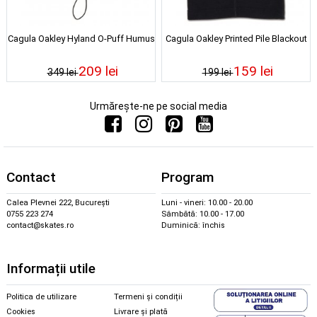
Cagula Oakley Hyland O-Puff Humus
Cagula Oakley Printed Pile Blackout
209 lei
159 lei
349 lei
199 lei
Urmărește-ne pe social media
Contact
Program
Calea Plevnei 222, București
Luni - vineri: 10.00 - 20.00
0755 223 274
Sâmbătă: 10.00 - 17.00
contact@skates.ro
Duminică: închis
Informații utile
Politica de utilizare
Termeni și condiții
Cookies
Livrare și plată