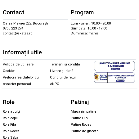
Contact
Program
Calea Plevnei 222, București
Luni - vineri: 10.00 - 20.00
0755 223 274
Sâmbătă: 10.00 - 17.00
contact@skates.ro
Duminică: închis
Informații utile
Politica de utilizare
Termeni și condiții
Cookies
Livrare și plată
Prelucrarea datelor cu
Condiții de retur
caracter personal
ANPC
Role
Patinaj
Role adulți
Magazin patine
Role copii
Patine Fila
Role Fila
Patine Roces
Role Roces
Patine de gheață
Role Seba