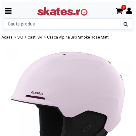
0
C
p
Acasa
SKI
Casti Ski
Casca Alpina Brix Smoke Rose Matt