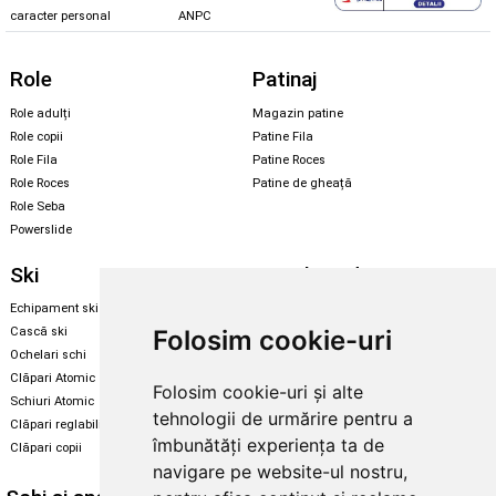
caracter personal
ANPC
Role
Patinaj
Role adulți
Magazin patine
Role copii
Patine Fila
Role Fila
Patine Roces
Role Roces
Patine de gheață
Role Seba
Powerslide
Ski
Snowboard
Echipament ski
Magazin snowboard
Folosim cookie-uri
Cască ski
Echipament snowboard
Ochelari schi
Legături Rome SDS
Clăpari Atomic
Folosim cookie-uri și alte
Skate & longboard
Schiuri Atomic
tehnologii de urmărire pentru a
Clăpari reglabili
Santa Cruz
îmbunătăți experiența ta de
Clăpari copii
Enuff Skateboards
navigare pe website-ul nostru,