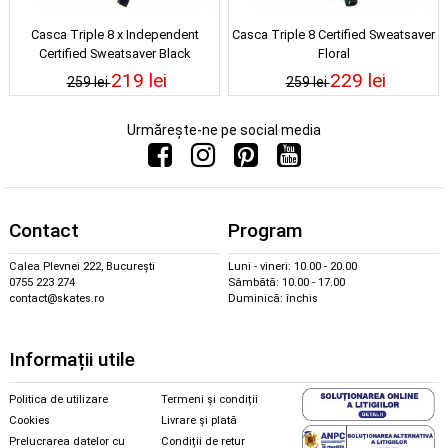
Casca Triple 8 x Independent
Casca Triple 8 Certified Sweatsaver
Certified Sweatsaver Black
Floral
219 lei
229 lei
259 lei
259 lei
Urmărește-ne pe social media
Contact
Program
Calea Plevnei 222, București
Luni - vineri: 10.00 - 20.00
0755 223 274
Sâmbătă: 10.00 - 17.00
contact@skates.ro
Duminică: închis
Informații utile
Politica de utilizare
Termeni și condiții
Cookies
Livrare și plată
Prelucrarea datelor cu
Condiții de retur