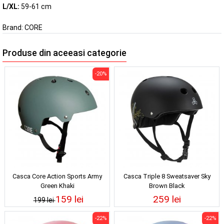
L/XL:
59-61 cm
Brand:
CORE
Produse din aceeasi categorie
-20%
Casca Core Action Sports Army
Casca Triple 8 Sweatsaver Sky
Green Khaki
Brown Black
159 lei
259 lei
199 lei
-22%
-22%