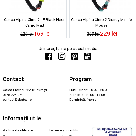
Casca Alpina Ximo 2 LE Black Neon
Casca Alpina Ximo 2 Disney Minnie
Camo Matt
Mouse
169 lei
229 lei
229 lei
309 lei
Urmărește-ne pe social media
Contact
Program
Calea Plevnei 222, București
Luni - vineri: 10.00 - 20.00
0755 223 274
Sâmbătă: 10.00 - 17.00
contact@skates.ro
Duminică: închis
Informații utile
Politica de utilizare
Termeni și condiții