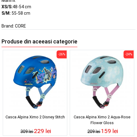
Marimi:
XS/S:
48-54 cm
S/M:
55-58 cm
Brand:
CORE
Produse din aceeasi categorie
-26%
-24%
Casca Alpina Ximo 2 Disney Stitch
Casca Alpina Ximo 2 Aqua-Rose
Flower Gloss
229 lei
159 lei
309 lei
209 lei