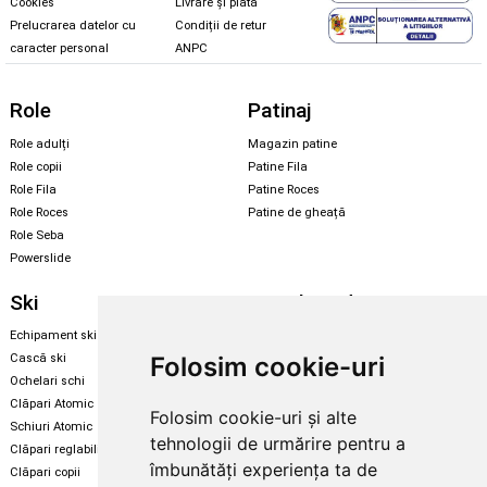
Cookies
Livrare și plată
Prelucrarea datelor cu
Condiții de retur
caracter personal
ANPC
Role
Patinaj
Role adulți
Magazin patine
Role copii
Patine Fila
Role Fila
Patine Roces
Role Roces
Patine de gheață
Role Seba
Powerslide
Ski
Snowboard
Echipament ski
Magazin snowboard
Folosim cookie-uri
Cască ski
Echipament snowboard
Ochelari schi
Legături Rome SDS
Clăpari Atomic
Folosim cookie-uri și alte
Skate & longboard
Schiuri Atomic
tehnologii de urmărire pentru a
Clăpari reglabili
Santa Cruz
îmbunătăți experiența ta de
Clăpari copii
Enuff Skateboards