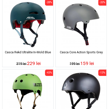
-28%
-20%
Casca Rekd Ultralite In-Mold Blue
Casca Core Action Sports Grey
229 lei
159 lei
319 lei
199 lei
-43%
-13%