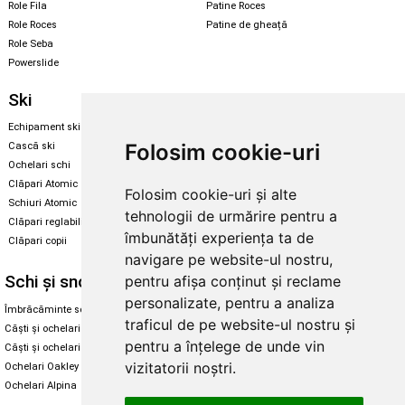
Role Fila
Patine Roces
Role Roces
Patine de gheață
Role Seba
Powerslide
Ski
Snowboard
Echipament ski
Magazin snowboard
Folosim cookie-uri
Cască ski
Echipament snowboard
Ochelari schi
Legături Rome SDS
Clăpari Atomic
Folosim cookie-uri și alte
Skate & longboard
Schiuri Atomic
tehnologii de urmărire pentru a
Clăpari reglabili
Santa Cruz
îmbunătăți experiența ta de
Clăpari copii
Enuff Skateboards
navigare pe website-ul nostru,
Schi și snowboard
Diverse
pentru afișa conținut și reclame
personalizate, pentru a analiza
Îmbrăcăminte schi și snowboard
Cum aleg rolele
traficul de pe website-ul nostru și
Căști și ochelari de iarnă
Cum aleg ochelarii
pentru a înțelege de unde vin
Căști și ochelari Alpina
Ochelari de soare Oakley
vizitatorii noștri.
Ochelari Oakley
Ochelari de soare Alpina
Ochelari Alpina
Intretinere manusi