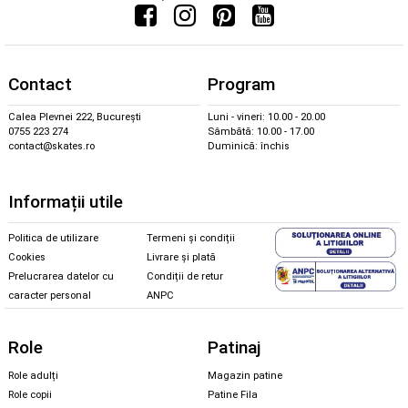
Contact
Program
Calea Plevnei 222, București
Luni - vineri: 10.00 - 20.00
0755 223 274
Sâmbătă: 10.00 - 17.00
contact@skates.ro
Duminică: închis
Informații utile
Politica de utilizare
Termeni și condiții
Cookies
Livrare și plată
Prelucrarea datelor cu
Condiții de retur
caracter personal
ANPC
Role
Patinaj
Role adulți
Magazin patine
Role copii
Patine Fila