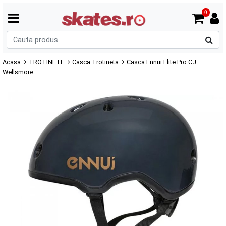
0
C
p
Acasa
TROTINETE
Casca Trotineta
Casca Ennui Elite Pro CJ
Wellsmore