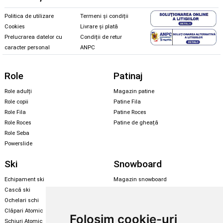
Politica de utilizare
Termeni și condiții
Cookies
Livrare și plată
Prelucrarea datelor cu
Condiții de retur
caracter personal
ANPC
Role
Patinaj
Role adulți
Magazin patine
Role copii
Patine Fila
Role Fila
Patine Roces
Role Roces
Patine de gheață
Role Seba
Powerslide
Ski
Snowboard
Echipament ski
Magazin snowboard
Cască ski
Echipament snowboard
Ochelari schi
Legături Rome SDS
Clăpari Atomic
Folosim cookie-uri
Skate & longboard
Schiuri Atomic