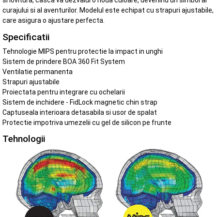
si lovitura, casca va dezvalui o noua culoare, devenind un simbol al
curajului si al aventurilor. Modelul este echipat cu strapuri ajustabile,
care asigura o ajustare perfecta.
Specificatii
Tehnologie MIPS pentru protectie la impact in unghi
Sistem de prindere BOA 360 Fit System
Ventilatie permanenta
Strapuri ajustabile
Proiectata pentru integrare cu ochelarii
Sistem de inchidere - FidLock magnetic chin strap
Captuseala interioara detasabila si usor de spalat
Protectie impotriva umezelii cu gel de silicon pe frunte
Tehnologii