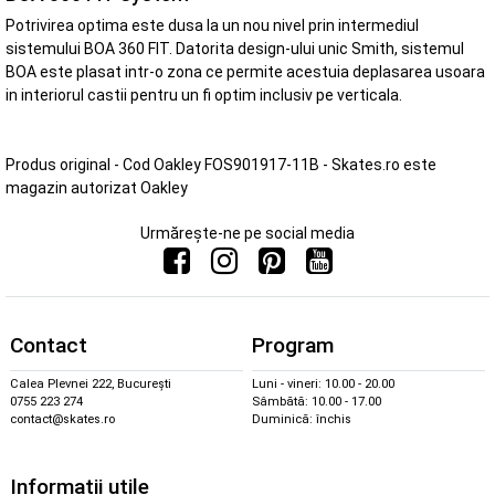
Potrivirea optima este dusa la un nou nivel prin intermediul
sistemului BOA 360 FIT. Datorita design-ului unic Smith, sistemul
BOA este plasat intr-o zona ce permite acestuia deplasarea usoara
in interiorul castii pentru un fi optim inclusiv pe verticala.
Produs original - Cod Oakley FOS901917-11B - Skates.ro este
magazin autorizat Oakley
Urmărește-ne pe social media
Contact
Program
Calea Plevnei 222, București
Luni - vineri: 10.00 - 20.00
0755 223 274
Sâmbătă: 10.00 - 17.00
contact@skates.ro
Duminică: închis
Informații utile