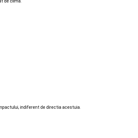
at de clima.
pactului, indiferent de directia acestuia.