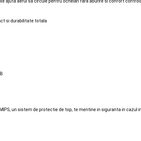
fixe ajuta aerul sa circule pentru ochelari fara aburire si confort control
t si durabilitate totala
 B
IPS, un sistem de protectie de top, te mentine in siguranta in cazul im