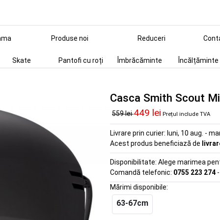
ama
Produse noi
Reduceri
Cont
Skate
Pantofi cu roți
Îmbrăcăminte
Încălțăminte
Casca Smith Scout Mi
449 lei
559 lei
Prețul include TVA
Livrare prin curier:
luni, 10 aug. - ma
Acest produs beneficiază de
livra
Disponibilitate:
Alege marimea pentr
Comandă telefonic:
0755 223 274
-
Mărimi disponibile:
63-67cm