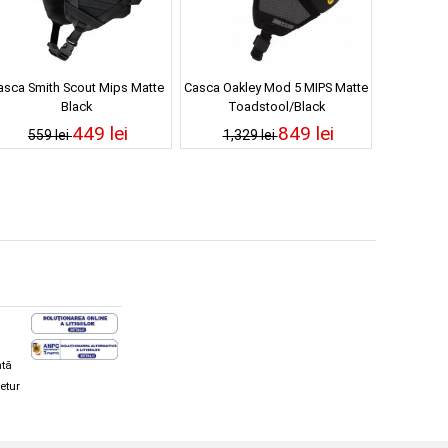
asca Smith Scout Mips Matte
Casca Oakley Mod 5 MIPS Matte
Black
Toadstool/Black
449 lei
849 lei
559 lei
1,329 lei
ată
retur