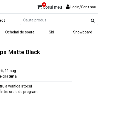
0
Cosul meu
Login/Cont nou
Cauta
act
produs
Ochelari de soare
Ski
Snowboard
ps Matte Black
rti, 11 aug.
re gratuită
u a verifica stocul
 Între orele de program