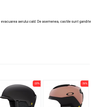
u evacuarea aerului cald. De asemenea, castile sunt gandite
-20%
-36%