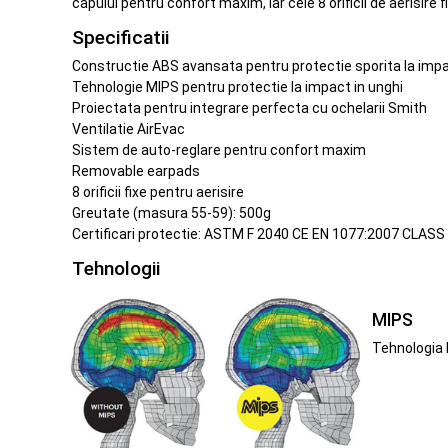
capului pentru confort maxim, iar cele 8 orificii de aerisire 
Specificatii
Constructie ABS avansata pentru protectie sporita la impac
Tehnologie MIPS pentru protectie la impact in unghi
Proiectata pentru integrare perfecta cu ochelarii Smith
Ventilatie AirEvac
Sistem de auto-reglare pentru confort maxim
Removable earpads
8 orificii fixe pentru aerisire
Greutate (masura 55-59): 500g
Certificari protectie: ASTM F 2040 CE EN 1077:2007 CLASS
Tehnologii
MIPS
Tehnologia M