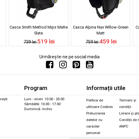
-
Casca Smith Method Mips Matte
Casca Alpina Nax Willow-Green
C
Slate
Matt
519 lei
459 lei
739 lei
759 lei
Urmărește-ne pe social media
Program
Informații utile
rești
Luni - vineri: 10.00 - 20.00
Politica de
Termeni și
Sâmbătă: 10.00 - 17.00
utilizare Cookies
condiții
Duminică: închis
Prelucrarea
Livrare și pl
datelor cu
Condiții de 
caracter
ANPC
personal