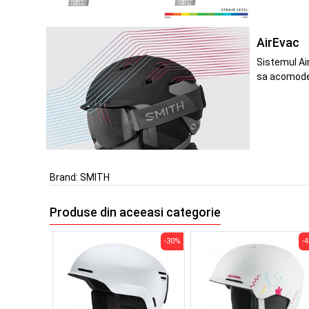
AirEvac
Sistemul Ai
sa acomodez
Brand:
SMITH
Produse din aceeasi categorie
-30%
-