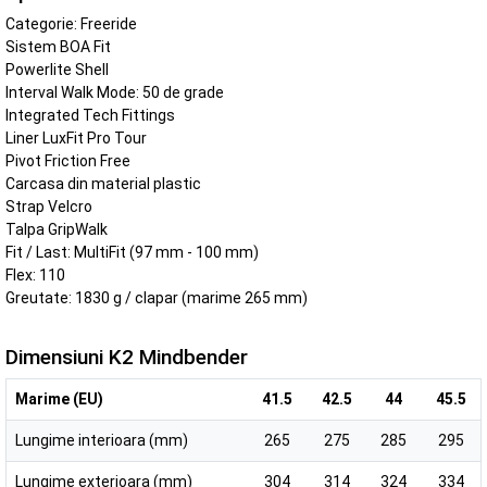
Categorie: Freeride
Sistem BOA Fit
Powerlite Shell
Interval Walk Mode: 50 de grade
Integrated Tech Fittings
Liner LuxFit Pro Tour
Pivot Friction Free
Carcasa din material plastic
Strap Velcro
Talpa GripWalk
Fit / Last: MultiFit (97 mm - 100 mm)
Flex: 110
Greutate: 1830 g / clapar (marime 265 mm)
Dimensiuni K2 Mindbender
Marime (EU)
41.5
42.5
44
45.5
Lungime interioara (mm)
265
275
285
295
Lungime exterioara (mm)
304
314
324
334