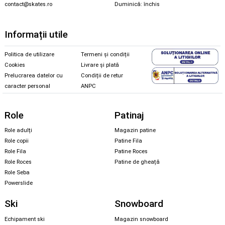
contact@skates.ro
Duminică: închis
Informații utile
Politica de utilizare
Termeni și condiții
Cookies
Livrare și plată
Prelucrarea datelor cu
Condiții de retur
caracter personal
ANPC
Role
Patinaj
Role adulți
Magazin patine
Role copii
Patine Fila
Role Fila
Patine Roces
Role Roces
Patine de gheață
Role Seba
Powerslide
Ski
Snowboard
Echipament ski
Magazin snowboard