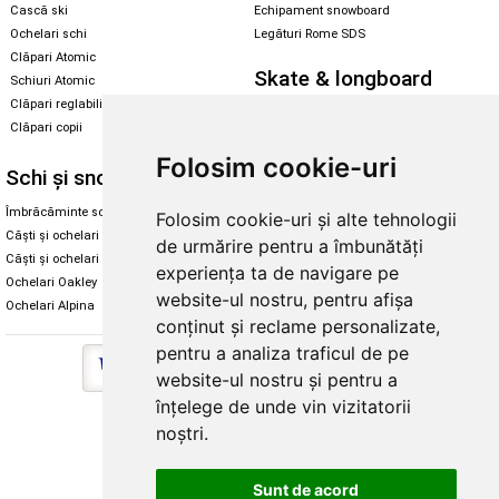
Cască ski
Echipament snowboard
Ochelari schi
Legături Rome SDS
Clăpari Atomic
Skate & longboard
Schiuri Atomic
Clăpari reglabili
Santa Cruz
Clăpari copii
Enuff Skateboards
Folosim cookie-uri
Schi și snowboard
Diverse
Îmbrăcăminte schi și snowboard
Cum aleg rolele
Folosim cookie-uri și alte tehnologii
Căști și ochelari de iarnă
Cum aleg ochelarii
de urmărire pentru a îmbunătăți
Căști și ochelari Alpina
Ochelari de soare Oakley
experiența ta de navigare pe
Ochelari Oakley
Ochelari de soare Alpina
website-ul nostru, pentru afișa
Ochelari Alpina
Intretinere manusi
conținut și reclame personalizate,
pentru a analiza traficul de pe
website-ul nostru și pentru a
înțelege de unde vin vizitatorii
Copyright © 2026 Skates.ro | SC Zmart Skating SRL
noștri.
Sunt de acord