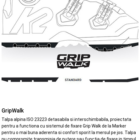
GripWalk
Talpa alpina ISO 23223 detasabila si interschimbabila, proiectata
pentru a functiona cu sistemul de fixare Grip Walk de la Marker
pentru o mai buna aderenta si confort sporit la mersul pe jos. Talpa
nu compromite transmisia de putere sau functia de fixare in timpul