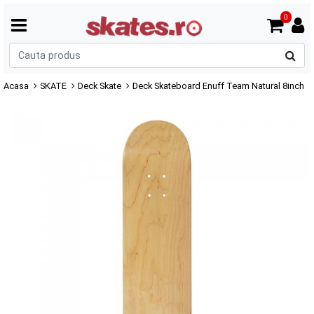
0
C
p
Acasa
SKATE
Deck Skate
Deck Skateboard Enuff Team Natural 8inch