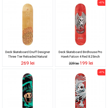
-41%
Deck Skateboard Enuff Designer
Deck Skateboard Birdhouse Pro
Three Tier Reloaded Natural
Hawk Falcon 4 Red 8.25inch
8.25inch
269 lei
199 lei
339 lei
-41%