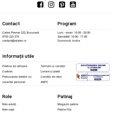
Contact
Program
Calea Plevnei 222, București
Luni - vineri: 10.00 - 20.00
0755 223 274
Sâmbătă: 10.00 - 17.00
contact@skates.ro
Duminică: închis
Informații utile
Politica de utilizare
Termeni și condiții
Cookies
Livrare și plată
Prelucrarea datelor cu
Condiții de retur
caracter personal
ANPC
Role
Patinaj
Role adulți
Magazin patine
Role copii
Patine Fila