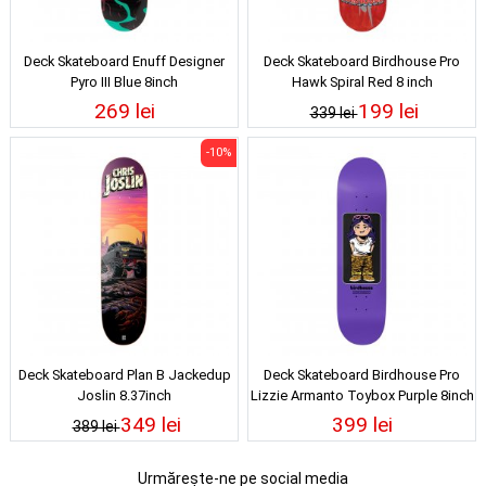
Deck Skateboard Enuff Designer
Deck Skateboard Birdhouse Pro
Pyro III Blue 8inch
Hawk Spiral Red 8 inch
269 lei
199 lei
339 lei
-10%
Deck Skateboard Plan B Jackedup
Deck Skateboard Birdhouse Pro
Joslin 8.37inch
Lizzie Armanto Toybox Purple 8inch
349 lei
399 lei
389 lei
Urmărește-ne pe social media