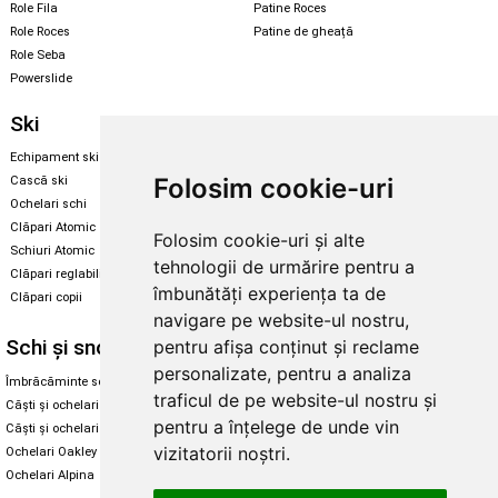
Role Fila
Patine Roces
Role Roces
Patine de gheață
Role Seba
Powerslide
Ski
Snowboard
Echipament ski
Magazin snowboard
Folosim cookie-uri
Cască ski
Echipament snowboard
Ochelari schi
Legături Rome SDS
Clăpari Atomic
Folosim cookie-uri și alte
Skate & longboard
Schiuri Atomic
tehnologii de urmărire pentru a
Clăpari reglabili
Santa Cruz
îmbunătăți experiența ta de
Clăpari copii
Enuff Skateboards
navigare pe website-ul nostru,
Schi și snowboard
Diverse
pentru afișa conținut și reclame
personalizate, pentru a analiza
Îmbrăcăminte schi și snowboard
Cum aleg rolele
traficul de pe website-ul nostru și
Căști și ochelari de iarnă
Cum aleg ochelarii
pentru a înțelege de unde vin
Căști și ochelari Alpina
Ochelari de soare Oakley
vizitatorii noștri.
Ochelari Oakley
Ochelari de soare Alpina
Ochelari Alpina
Intretinere manusi