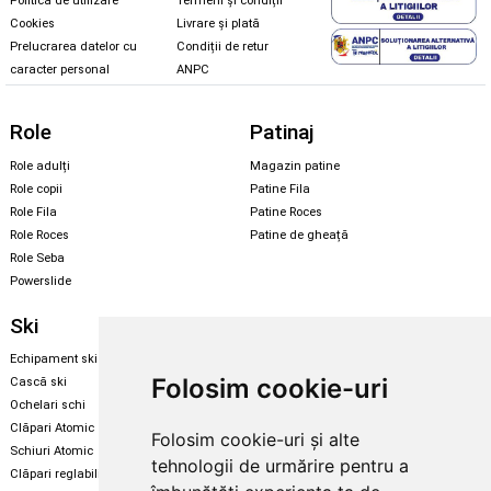
Politica de utilizare
Termeni și condiții
Cookies
Livrare și plată
Prelucrarea datelor cu
Condiții de retur
caracter personal
ANPC
Role
Patinaj
Role adulți
Magazin patine
Role copii
Patine Fila
Role Fila
Patine Roces
Role Roces
Patine de gheață
Role Seba
Powerslide
Ski
Snowboard
Echipament ski
Magazin snowboard
Folosim cookie-uri
Cască ski
Echipament snowboard
Ochelari schi
Legături Rome SDS
Clăpari Atomic
Folosim cookie-uri și alte
Skate & longboard
Schiuri Atomic
tehnologii de urmărire pentru a
Clăpari reglabili
Santa Cruz