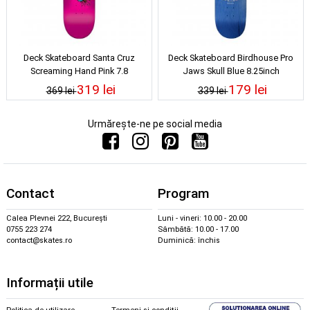
Deck Skateboard Santa Cruz
Deck Skateboard Birdhouse Pro
Screaming Hand Pink 7.8
Jaws Skull Blue 8.25inch
319 lei
179 lei
369 lei
339 lei
Urmărește-ne pe social media
Contact
Program
Calea Plevnei 222, București
Luni - vineri: 10.00 - 20.00
0755 223 274
Sâmbătă: 10.00 - 17.00
contact@skates.ro
Duminică: închis
Informații utile