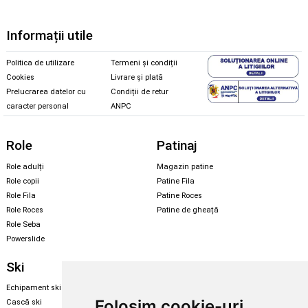
Informații utile
Politica de utilizare
Termeni și condiții
Cookies
Livrare și plată
Prelucrarea datelor cu
Condiții de retur
caracter personal
ANPC
Role
Patinaj
Role adulți
Magazin patine
Role copii
Patine Fila
Role Fila
Patine Roces
Role Roces
Patine de gheață
Role Seba
Powerslide
Ski
Snowboard
Echipament ski
Magazin snowboard
Folosim cookie-uri
Cască ski
Echipament snowboard