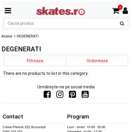
0
C
p
Acasa
DEGENERATI
DEGENERATI
Filtreaza
Ordoneaza
There are no products to list in this category.
Urmărește-ne pe social media
Contact
Program
Calea Plevnei 222, București
Luni - vineri: 10.00 - 20.00
0755 223 274
Sâmbătă: 10.00 - 17.00