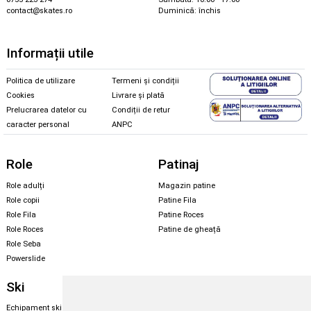
contact@skates.ro
Duminică: închis
Informații utile
Politica de utilizare
Termeni și condiții
Cookies
Livrare și plată
Prelucrarea datelor cu
Condiții de retur
caracter personal
ANPC
Role
Patinaj
Role adulți
Magazin patine
Role copii
Patine Fila
Role Fila
Patine Roces
Role Roces
Patine de gheață
Role Seba
Powerslide
Ski
Snowboard
Echipament ski
Magazin snowboard