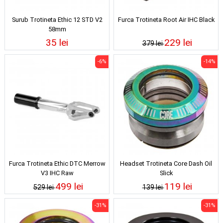
Surub Trotineta Ethic 12 STD V2
Furca Trotineta Root Air IHC Black
58mm
35 lei
229 lei
379 lei
-6%
-14%
Furca Trotineta Ethic DTC Merrow
Headset Trotineta Core Dash Oil
V3 IHC Raw
Slick
499 lei
119 lei
529 lei
139 lei
-31%
-31%