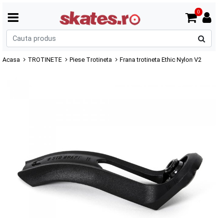
0
C
p
Acasa
TROTINETE
Piese Trotineta
Frana trotineta Ethic Nylon V2