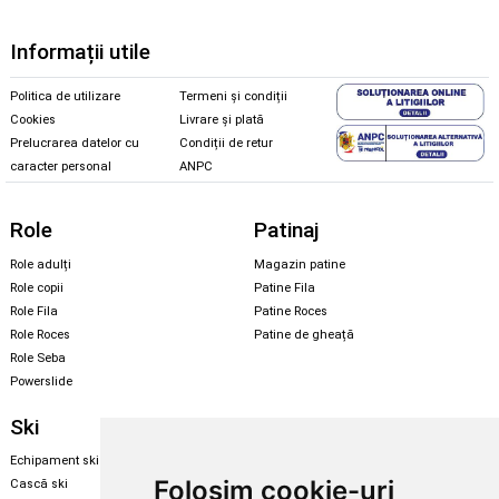
Informații utile
Politica de utilizare
Termeni și condiții
Cookies
Livrare și plată
Prelucrarea datelor cu
Condiții de retur
caracter personal
ANPC
Role
Patinaj
Role adulți
Magazin patine
Role copii
Patine Fila
Role Fila
Patine Roces
Role Roces
Patine de gheață
Role Seba
Powerslide
Ski
Snowboard
Echipament ski
Magazin snowboard
Folosim cookie-uri
Cască ski
Echipament snowboard