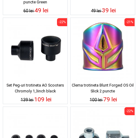
puncte Green
49 lei
39 lei
60 lei
49 lei
-22%
-21%
Set Peg-uri trotineta AO Scooters
Clema trotineta Blunt Forged OS Oil
Chromoly 1,3inch black
Slick 2 puncte
109 lei
79 lei
139 lei
100 lei
-22%