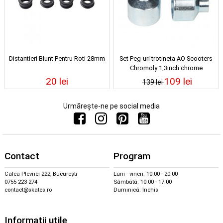
Distantieri Blunt Pentru Roti 28mm
Set Peg-uri trotineta AO Scooters
Chromoly 1,3inch chrome
20 lei
109 lei
139 lei
Urmărește-ne pe social media
Contact
Program
Calea Plevnei 222, București
Luni - vineri: 10.00 - 20.00
0755 223 274
Sâmbătă: 10.00 - 17.00
contact@skates.ro
Duminică: închis
Informații utile