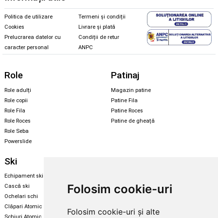
Politica de utilizare
Termeni și condiții
Cookies
Livrare și plată
Prelucrarea datelor cu
Condiții de retur
caracter personal
ANPC
Role
Patinaj
Role adulți
Magazin patine
Role copii
Patine Fila
Role Fila
Patine Roces
Role Roces
Patine de gheață
Role Seba
Powerslide
Ski
Snowboard
Echipament ski
Magazin snowboard
Folosim cookie-uri
Cască ski
Echipament snowboard
Ochelari schi
Legături Rome SDS
Clăpari Atomic
Folosim cookie-uri și alte
Skate & longboard
Schiuri Atomic