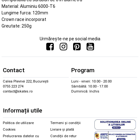
Material: Aluminiu 6000-T6
Lungime furca: 120mm
Crown race incorporat
Greutate: 250g
Urmărește-ne pe social media
Contact
Program
Calea Plevnei 222, București
Luni - vineri: 10.00 - 20.00
0755 223 274
Sâmbătă: 10.00 - 17.00
contact@skates.ro
Duminică: închis
Informații utile
Politica de utilizare
Termeni și condiții
Cookies
Livrare și plată
Prelucrarea datelor cu
Condiții de retur