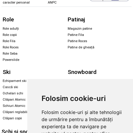
caracter personal
ANPC
Role
Patinaj
Role adulți
Magazin patine
Role copii
Patine Fila
Role Fila
Patine Roces
Role Roces
Patine de gheață
Role Seba
Powerslide
Ski
Snowboard
Echipament ski
Magazin snowboard
Cască ski
Echipament snowboard
Ochelari schi
Legături Rome SDS
Folosim cookie-uri
Clăpari Atomic
Skate & longboard
Schiuri Atomic
Folosim cookie-uri și alte tehnologii
Clăpari reglabili
Santa Cruz
de urmărire pentru a îmbunătăți
Clăpari copii
Enuff Skateboards
experiența ta de navigare pe
Schi și snowboard
Diverse