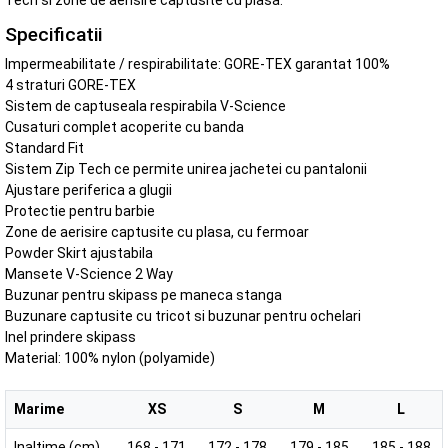
Tech si zone de aerisire captusite cu plasa.
Specificatii
Impermeabilitate / respirabilitate: GORE-TEX garantat 100%
4 straturi GORE-TEX
Sistem de captuseala respirabila V-Science
Cusaturi complet acoperite cu banda
Standard Fit
Sistem Zip Tech ce permite unirea jachetei cu pantalonii
Ajustare periferica a glugii
Protectie pentru barbie
Zone de aerisire captusite cu plasa, cu fermoar
Powder Skirt ajustabila
Mansete V-Science 2 Way
Buzunar pentru skipass pe maneca stanga
Buzunare captusite cu tricot si buzunar pentru ochelari
Inel prindere skipass
Material: 100% nylon (polyamide)
Marime
XS
S
M
L
Inaltime (cm)
168 - 171
172 - 178
179 - 185
185 - 188