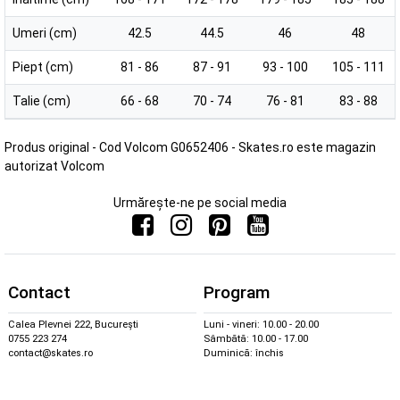
Umeri (cm)
42.5
44.5
46
48
Piept (cm)
81 - 86
87 - 91
93 - 100
105 - 111
Talie (cm)
66 - 68
70 - 74
76 - 81
83 - 88
Produs original - Cod Volcom G0652406 - Skates.ro este magazin
autorizat Volcom
Urmărește-ne pe social media
Contact
Program
Calea Plevnei 222, București
Luni - vineri: 10.00 - 20.00
0755 223 274
Sâmbătă: 10.00 - 17.00
contact@skates.ro
Duminică: închis