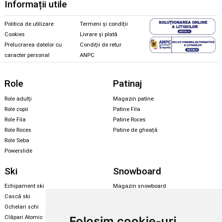
Informații utile
Politica de utilizare
Termeni și condiții
Cookies
Livrare și plată
Prelucrarea datelor cu
Condiții de retur
caracter personal
ANPC
Role
Patinaj
Role adulți
Magazin patine
Role copii
Patine Fila
Role Fila
Patine Roces
Role Roces
Patine de gheață
Role Seba
Powerslide
Ski
Snowboard
Echipament ski
Magazin snowboard
Cască ski
Echipament snowboard
Ochelari schi
Legături Rome SDS
Folosim cookie-uri
Clăpari Atomic