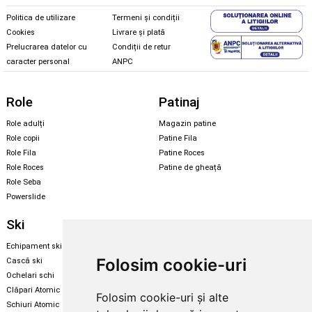
Politica de utilizare
Termeni și condiții
Cookies
Livrare și plată
Prelucrarea datelor cu
Condiții de retur
caracter personal
ANPC
Role
Patinaj
Role adulți
Magazin patine
Role copii
Patine Fila
Role Fila
Patine Roces
Role Roces
Patine de gheață
Role Seba
Powerslide
Ski
Snowboard
Echipament ski
Magazin snowboard
Folosim cookie-uri
Cască ski
Echipament snowboard
Ochelari schi
Legături Rome SDS
Clăpari Atomic
Folosim cookie-uri și alte
Skate & longboard
Schiuri Atomic