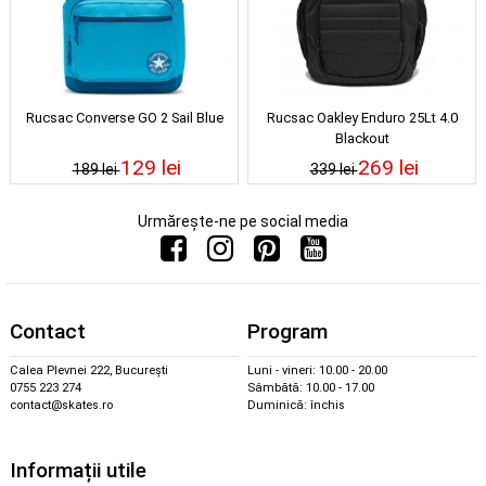
Rucsac Converse GO 2 Sail Blue
Rucsac Oakley Enduro 25Lt 4.0
Blackout
129 lei
269 lei
189 lei
339 lei
Urmărește-ne pe social media
Contact
Program
Calea Plevnei 222, București
Luni - vineri: 10.00 - 20.00
0755 223 274
Sâmbătă: 10.00 - 17.00
contact@skates.ro
Duminică: închis
Informații utile