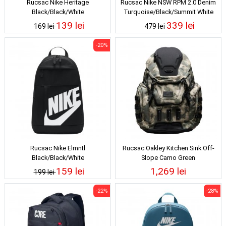
Rucsac Nike Heritage
Rucsac Nike NSW RPM 2.0 Denim
Black/Black/White
Turquoise/Black/Summit White
139 lei
339 lei
169 lei
479 lei
-20%
Rucsac Nike Elmntl
Rucsac Oakley Kitchen Sink Off-
Black/Black/White
Slope Camo Green
159 lei
1,269 lei
199 lei
-22%
-28%