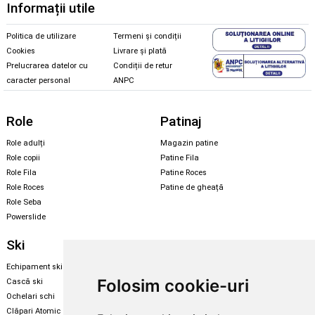
Informații utile
Politica de utilizare
Termeni și condiții
Cookies
Livrare și plată
Prelucrarea datelor cu
Condiții de retur
caracter personal
ANPC
Role
Patinaj
Role adulți
Magazin patine
Role copii
Patine Fila
Role Fila
Patine Roces
Role Roces
Patine de gheață
Role Seba
Powerslide
Ski
Snowboard
Echipament ski
Magazin snowboard
Folosim cookie-uri
Cască ski
Echipament snowboard
Ochelari schi
Legături Rome SDS
Clăpari Atomic