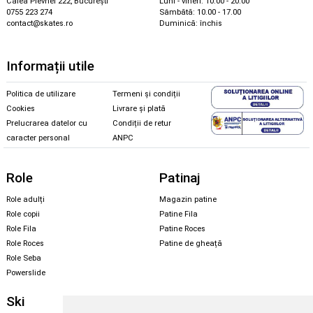
Calea Plevnei 222, București
Luni - vineri: 10.00 - 20.00
0755 223 274
Sâmbătă: 10.00 - 17.00
contact@skates.ro
Duminică: închis
Informații utile
Politica de utilizare
Termeni și condiții
Cookies
Livrare și plată
Prelucrarea datelor cu
Condiții de retur
caracter personal
ANPC
Role
Patinaj
Role adulți
Magazin patine
Role copii
Patine Fila
Role Fila
Patine Roces
Role Roces
Patine de gheață
Role Seba
Powerslide
Ski
Snowboard