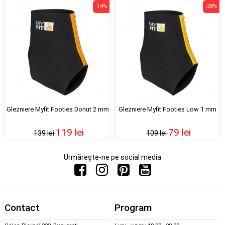
-14%
-28%
Glezniere Myfit Footies Donut 2 mm
Glezniere Myfit Footies Low 1 mm
119 lei
79 lei
139 lei
109 lei
Urmărește-ne pe social media
Contact
Program