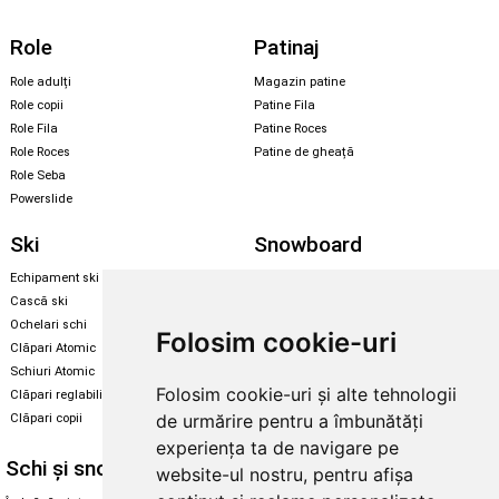
Role
Patinaj
Role adulți
Magazin patine
Role copii
Patine Fila
Role Fila
Patine Roces
Role Roces
Patine de gheață
Role Seba
Powerslide
Ski
Snowboard
Echipament ski
Magazin snowboard
Cască ski
Echipament snowboard
Ochelari schi
Legături Rome SDS
Folosim cookie-uri
Clăpari Atomic
Skate & longboard
Schiuri Atomic
Folosim cookie-uri și alte tehnologii
Clăpari reglabili
Santa Cruz
de urmărire pentru a îmbunătăți
Clăpari copii
Enuff Skateboards
experiența ta de navigare pe
Schi și snowboard
Diverse
website-ul nostru, pentru afișa